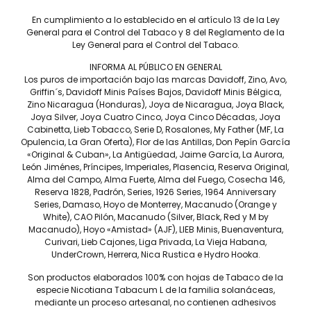
Don Pepin Vintage Corona
Don Pepin Serie JJ
Gorda – Caja C/20 Puros
Salomones – Caja C/5 Puros
En cumplimiento a lo establecido en el artículo 13 de la Ley
General para el Control del Tabaco y 8 del Reglamento de la
$
5,900
$
4,425
Ley General para el Control del Tabaco.
INFORMA AL PÚBLICO EN GENERAL
Los puros de importación bajo las marcas Davidoff, Zino, Avo,
Griffin´s, Davidoff Minis Países Bajos, Davidoff Minis Bélgica,
Zino Nicaragua (Honduras), Joya de Nicaragua, Joya Black,
Joya Silver, Joya Cuatro Cinco, Joya Cinco Décadas, Joya
Cabinetta, Lieb Tobacco, Serie D, Rosalones, My Father (MF, La
Opulencia, La Gran Oferta), Flor de las Antillas, Don Pepín García
«Original & Cuban», La Antigüedad, Jaime García, La Aurora,
León Jiménes, Príncipes, Imperiales, Plasencia, Reserva Original,
Alma del Campo, Alma Fuerte, Alma del Fuego, Cosecha 146,
Reserva 1828, Padrón, Series, 1926 Series, 1964 Anniversary
Series, Damaso, Hoyo de Monterrey, Macanudo (Orange y
White), CAO Pilón, Macanudo (Silver, Black, Red y M by
Don Pepin Original Toro
Macanudo), Hoyo «Amistad» (AJF), LIEB Minis, Buenaventura,
Grande – Caja C/18 Puros
Curivari, Lieb Cajones, Liga Privada, La Vieja Habana,
$
7,380
UnderCrown, Herrera, Nica Rustica e Hydro Hooka.
Son productos elaborados 100% con hojas de Tabaco de la
especie Nicotiana Tabacum L de la familia solanáceas,
mediante un proceso artesanal, no contienen adhesivos