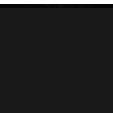
HOYO DE MONTERREY
DON PEPIN
MACANUDO
SAMPLERS
LA AURORA
CARTERAS
LEÓN JIMENES
RANKING 2024
IMPERIALES
RANKING 2025
PRÍNCIPES
EDICIONES LIMITADAS
MY FATHER
ACCESORIOS
FLOR DE LAS ANTILLAS
Conócenos
Salud
Nosotros
Sucursales
Distribuidores
Contacto
Capacitación