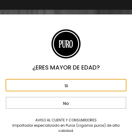
Don Pepin Garcia Edición
Don Pepin Vintage Petit
Limitada Series JJ 20
Robusto – Caja C/20 Puros
Aniversario – Caja C/17 Puros
$
5,600
$
14,195
¿ERES MAYOR DE EDAD?
Si
No
AVISO AL CLIENTE Y CONSUMIDORES
Importador especializado en Puros (cigarros puros) de alta
calidad.