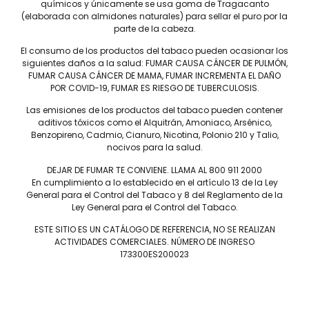
químicos y únicamente se usa goma de Tragacanto
(elaborada con almidones naturales) para sellar el puro por la
parte de la cabeza.
El consumo de los productos del tabaco pueden ocasionar los
siguientes daños a la salud: FUMAR CAUSA CÁNCER DE PULMÓN,
Tel: (55) 5547-8994
FUMAR CAUSA CÁNCER DE MAMA, FUMAR INCREMENTA EL DAÑO
POR COVID-19, FUMAR ES RIESGO DE TUBERCULOSIS.
contacto@lieb.com.mx
Las emisiones de los productos del tabaco pueden contener
aditivos tóxicos como el Alquitrán, Amoniaco, Arsénico,
Benzopireno, Cadmio, Cianuro, Nicotina, Polonio 210 y Talio,
Puros
nocivos para la salud.
DEJAR DE FUMAR TE CONVIENE. LLAMA AL 800 911 2000
DAVIDOFF
JAIME GARCÍA
En cumplimiento a lo establecido en el artículo 13 de la Ley
LIEB TOBACCO
PLASENCIA
General para el Control del Tabaco y 8 del Reglamento de la
SERIE D
DREW ESTATE
Ley General para el Control del Tabaco.
JOYA DE NICARAGUA
LIGA PRIVADA
ESTE SITIO ES UN CATÁLOGO DE REFERENCIA, NO SE REALIZAN
ROSALONES
UNDERCROWN
ACTIVIDADES COMERCIALES. NÚMERO DE INGRESO
CAMACHO
173300ES200023
NICA RÚSTICA
ZINO
HERRERA ESTELÍ
AVO
CASA 1910
GRIFFIN'S
DIESEL