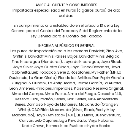
AVISO AL CLIENTE Y CONSUMIDORES
Importador especializado en Puros (cigarros puros) de alta
calidad.
En cumplimiento a lo establecido en el artículo 13 de la Ley
General para el Control del Tabaco y 8 del Reglamento de la
Ley General para el Control del Tabaco.
Estado
INFORMA AL PÚBLICO EN GENERAL
Los puros de importación bajo las marcas Davidoff, Zino, Avo,
Griffin´s, Davidoff Minis Países Bajos, Davidoff Minis Bélgica,
Zino Nicaragua (Honduras), Joya de Nicaragua, Joya Black,
Joya Silver, Joya Cuatro Cinco, Joya Cinco Décadas, Joya
Cabinetta, Lieb Tobacco, Serie D, Rosalones, My Father (MF, La
Opulencia, La Gran Oferta), Flor de las Antillas, Don Pepín García
«Original & Cuban», La Antigüedad, Jaime García, La Aurora,
León Jiménes, Príncipes, Imperiales, Plasencia, Reserva Original,
Alma del Campo, Alma Fuerte, Alma del Fuego, Cosecha 146,
Reserva 1828, Padrón, Series, 1926 Series, 1964 Anniversary
Series, Damaso, Hoyo de Monterrey, Macanudo (Orange y
White), CAO Pilón, Macanudo (Silver, Black, Red y M by
Macanudo), Hoyo «Amistad» (AJF), LIEB Minis, Buenaventura,
He leído y acepto los términos y condiciones del Aviso de
Curivari, Lieb Cajones, Liga Privada, La Vieja Habana,
Privacidad.
UnderCrown, Herrera, Nica Rustica e Hydro Hooka.