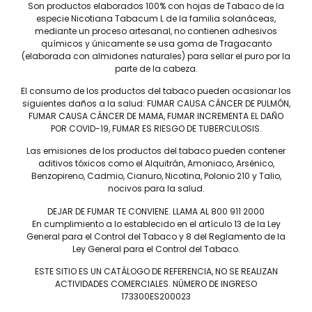
Son productos elaborados 100% con hojas de Tabaco de la
ENVIAR
especie Nicotiana Tabacum L de la familia solanáceas,
mediante un proceso artesanal, no contienen adhesivos
químicos y únicamente se usa goma de Tragacanto
(elaborada con almidones naturales) para sellar el puro por la
parte de la cabeza.
El consumo de los productos del tabaco pueden ocasionar los
siguientes daños a la salud: FUMAR CAUSA CÁNCER DE PULMÓN,
FUMAR CAUSA CÁNCER DE MAMA, FUMAR INCREMENTA EL DAÑO
POR COVID-19, FUMAR ES RIESGO DE TUBERCULOSIS.
Las emisiones de los productos del tabaco pueden contener
Tel: (55) 5547-8994
aditivos tóxicos como el Alquitrán, Amoniaco, Arsénico,
contacto@lieb.com.mx
Benzopireno, Cadmio, Cianuro, Nicotina, Polonio 210 y Talio,
nocivos para la salud.
DEJAR DE FUMAR TE CONVIENE. LLAMA AL 800 911 2000
En cumplimiento a lo establecido en el artículo 13 de la Ley
Puros
General para el Control del Tabaco y 8 del Reglamento de la
Ley General para el Control del Tabaco.
DAVIDOFF
JAIME GARCÍA
LIEB TOBACCO
PLASENCIA
ESTE SITIO ES UN CATÁLOGO DE REFERENCIA, NO SE REALIZAN
ACTIVIDADES COMERCIALES. NÚMERO DE INGRESO
SERIE D
DREW ESTATE
173300ES200023
JOYA DE NICARAGUA
LIGA PRIVADA