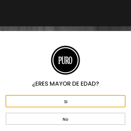
Lieb Tobacco Satélite
Centro Comercial Plaza Satélite
Planta baja enfrente de Calvin klein y a un costado de Sears.
Circuito Centro Comercial 2251 Int. 3445 BC
Col. Ciudad Satélite
Naucalpan de Juárez, Estado de México
¿ERES MAYOR DE EDAD?
C.P. 53100
Horario: Lunes a domingo de 11 am a 8 pm
Si
Tel:
(55) 5393-5393
Correo electrónico:
satelite@lieb.com.mx
No