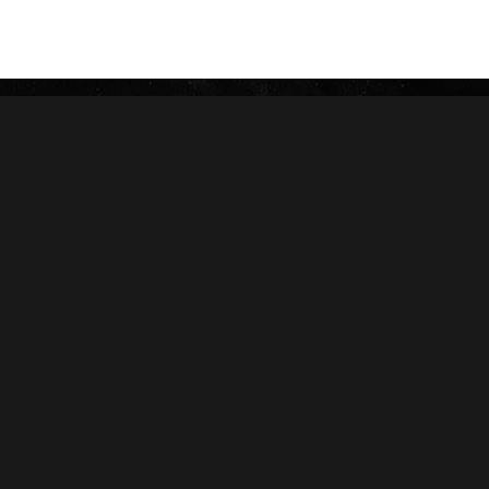
ROSALONES
UNDERCROWN
CAMACHO
NICA RÚSTICA
ZINO
HERRERA ESTELÍ
AVO
CASA 1910
GRIFFIN'S
DIESEL
HOYO DE MONTERREY
DON PEPIN
MACANUDO
SAMPLERS
LA AURORA
CARTERAS
LEÓN JIMENES
RANKING 2024
IMPERIALES
RANKING 2025
PRÍNCIPES
EDICIONES LIMITADAS
MY FATHER
ACCESORIOS
FLOR DE LAS ANTILLAS
Conócenos
Salud
Nosotros