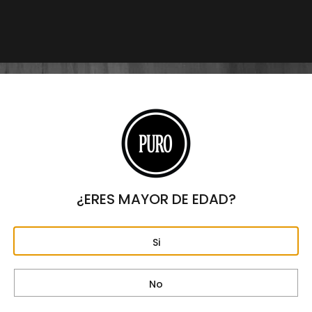
Lieb Tobacco Miyana
Centro Comercial Miyana Polanco
Primer piso casi a un costado del Starbucks.
Av. Ejército Nacional 769.
Col. Granada
Alcaldía Miguel Hidalgo, CDMX
¿ERES MAYOR DE EDAD?
C.P. 11520
Horario: Lunes a domingo de 11 am a 8 pm
Si
Tel:
(55) 9131-8943
Correo electrónico:
miyana@lieb.com.mx
No