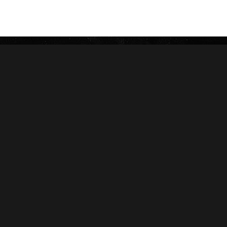
ROSALONES
UNDERCROWN
CAMACHO
NICA RÚSTICA
ZINO
HERRERA ESTELÍ
AVO
CASA 1910
GRIFFIN'S
DIESEL
HOYO DE MONTERREY
DON PEPIN
MACANUDO
SAMPLERS
LA AURORA
CARTERAS
LEÓN JIMENES
RANKING 2024
IMPERIALES
RANKING 2025
PRÍNCIPES
EDICIONES LIMITADAS
MY FATHER
ACCESORIOS
FLOR DE LAS ANTILLAS
Conócenos
Salud
Nosotros