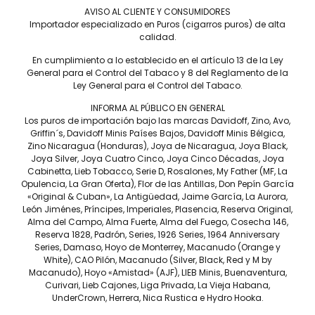
AVISO AL CLIENTE Y CONSUMIDORES
Importador especializado en Puros (cigarros puros) de alta
calidad.
En cumplimiento a lo establecido en el artículo 13 de la Ley
General para el Control del Tabaco y 8 del Reglamento de la
Ley General para el Control del Tabaco.
Estado
INFORMA AL PÚBLICO EN GENERAL
Los puros de importación bajo las marcas Davidoff, Zino, Avo,
Griffin´s, Davidoff Minis Países Bajos, Davidoff Minis Bélgica,
Zino Nicaragua (Honduras), Joya de Nicaragua, Joya Black,
Joya Silver, Joya Cuatro Cinco, Joya Cinco Décadas, Joya
Cabinetta, Lieb Tobacco, Serie D, Rosalones, My Father (MF, La
Opulencia, La Gran Oferta), Flor de las Antillas, Don Pepín García
«Original & Cuban», La Antigüedad, Jaime García, La Aurora,
León Jiménes, Príncipes, Imperiales, Plasencia, Reserva Original,
Alma del Campo, Alma Fuerte, Alma del Fuego, Cosecha 146,
Reserva 1828, Padrón, Series, 1926 Series, 1964 Anniversary
Series, Damaso, Hoyo de Monterrey, Macanudo (Orange y
White), CAO Pilón, Macanudo (Silver, Black, Red y M by
Macanudo), Hoyo «Amistad» (AJF), LIEB Minis, Buenaventura,
He leído y acepto los términos y condiciones del Aviso de
Curivari, Lieb Cajones, Liga Privada, La Vieja Habana,
Privacidad.
UnderCrown, Herrera, Nica Rustica e Hydro Hooka.