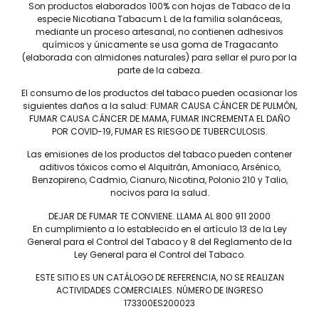
Son productos elaborados 100% con hojas de Tabaco de la
ENVIAR
especie Nicotiana Tabacum L de la familia solanáceas,
mediante un proceso artesanal, no contienen adhesivos
químicos y únicamente se usa goma de Tragacanto
(elaborada con almidones naturales) para sellar el puro por la
parte de la cabeza.
El consumo de los productos del tabaco pueden ocasionar los
siguientes daños a la salud: FUMAR CAUSA CÁNCER DE PULMÓN,
FUMAR CAUSA CÁNCER DE MAMA, FUMAR INCREMENTA EL DAÑO
POR COVID-19, FUMAR ES RIESGO DE TUBERCULOSIS.
Las emisiones de los productos del tabaco pueden contener
Tel: (55) 5547-8994
aditivos tóxicos como el Alquitrán, Amoniaco, Arsénico,
contacto@lieb.com.mx
Benzopireno, Cadmio, Cianuro, Nicotina, Polonio 210 y Talio,
nocivos para la salud.
DEJAR DE FUMAR TE CONVIENE. LLAMA AL 800 911 2000
En cumplimiento a lo establecido en el artículo 13 de la Ley
Puros
General para el Control del Tabaco y 8 del Reglamento de la
Ley General para el Control del Tabaco.
DAVIDOFF
JAIME GARCÍA
LIEB TOBACCO
PLASENCIA
ESTE SITIO ES UN CATÁLOGO DE REFERENCIA, NO SE REALIZAN
ACTIVIDADES COMERCIALES. NÚMERO DE INGRESO
SERIE D
DREW ESTATE
173300ES200023
JOYA DE NICARAGUA
LIGA PRIVADA