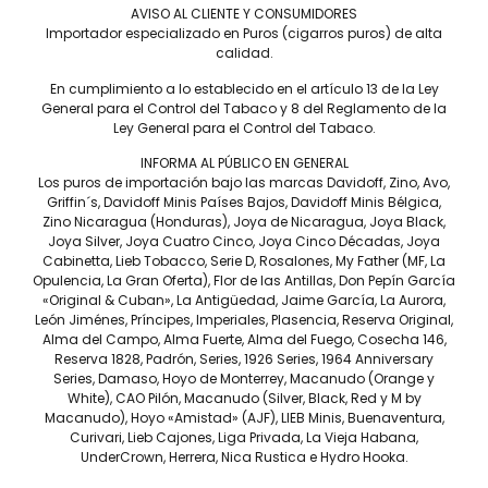
AVISO AL CLIENTE Y CONSUMIDORES
Importador especializado en Puros (cigarros puros) de alta
calidad.
En cumplimiento a lo establecido en el artículo 13 de la Ley
General para el Control del Tabaco y 8 del Reglamento de la
Hoyo de Monterrey Sabroso
Hoyo de Monterrey Excalibur
Ley General para el Control del Tabaco.
– Caja C/25 Puros
Epicure – Caja C/20 Puros
INFORMA AL PÚBLICO EN GENERAL
$
3,600
$
6,500
Los puros de importación bajo las marcas Davidoff, Zino, Avo,
Griffin´s, Davidoff Minis Países Bajos, Davidoff Minis Bélgica,
Zino Nicaragua (Honduras), Joya de Nicaragua, Joya Black,
Joya Silver, Joya Cuatro Cinco, Joya Cinco Décadas, Joya
Cabinetta, Lieb Tobacco, Serie D, Rosalones, My Father (MF, La
Opulencia, La Gran Oferta), Flor de las Antillas, Don Pepín García
«Original & Cuban», La Antigüedad, Jaime García, La Aurora,
León Jiménes, Príncipes, Imperiales, Plasencia, Reserva Original,
Alma del Campo, Alma Fuerte, Alma del Fuego, Cosecha 146,
Reserva 1828, Padrón, Series, 1926 Series, 1964 Anniversary
Series, Damaso, Hoyo de Monterrey, Macanudo (Orange y
White), CAO Pilón, Macanudo (Silver, Black, Red y M by
Macanudo), Hoyo «Amistad» (AJF), LIEB Minis, Buenaventura,
Curivari, Lieb Cajones, Liga Privada, La Vieja Habana,
UnderCrown, Herrera, Nica Rustica e Hydro Hooka.
Hoyo de Monterrey Excalibur
I – Caja C/20 Puros