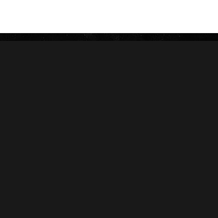
ROSALONES
UNDERCROWN
CAMACHO
NICA RÚSTICA
ZINO
HERRERA ESTELÍ
AVO
CASA 1910
GRIFFIN'S
DIESEL
HOYO DE MONTERREY
DON PEPIN
MACANUDO
SAMPLERS
LA AURORA
CARTERAS
LEÓN JIMENES
RANKING 2024
IMPERIALES
RANKING 2025
PRÍNCIPES
EDICIONES LIMITADAS
MY FATHER
ACCESORIOS
FLOR DE LAS ANTILLAS
Conócenos
Salud
Nosotros