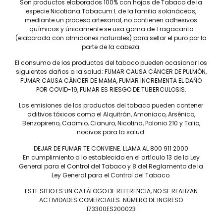
Son productos elaborados 100% con hojas de Tabaco de la
$
7,500
especie Nicotiana Tabacum L de la familia solanáceas,
mediante un proceso artesanal, no contienen adhesivos
químicos y únicamente se usa goma de Tragacanto
(elaborada con almidones naturales) para sellar el puro por la
parte de la cabeza.
El consumo de los productos del tabaco pueden ocasionar los
siguientes daños a la salud: FUMAR CAUSA CÁNCER DE PULMÓN,
FUMAR CAUSA CÁNCER DE MAMA, FUMAR INCREMENTA EL DAÑO
POR COVID-19, FUMAR ES RIESGO DE TUBERCULOSIS.
Las emisiones de los productos del tabaco pueden contener
Tel: (55) 5547-8994
aditivos tóxicos como el Alquitrán, Amoniaco, Arsénico,
contacto@lieb.com.mx
Benzopireno, Cadmio, Cianuro, Nicotina, Polonio 210 y Talio,
nocivos para la salud.
DEJAR DE FUMAR TE CONVIENE. LLAMA AL 800 911 2000
En cumplimiento a lo establecido en el artículo 13 de la Ley
Puros
General para el Control del Tabaco y 8 del Reglamento de la
Ley General para el Control del Tabaco.
DAVIDOFF
JAIME GARCÍA
LIEB TOBACCO
PLASENCIA
ESTE SITIO ES UN CATÁLOGO DE REFERENCIA, NO SE REALIZAN
SERIE D
DREW ESTATE
ACTIVIDADES COMERCIALES. NÚMERO DE INGRESO
173300ES200023
JOYA DE NICARAGUA
LIGA PRIVADA