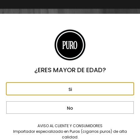
Mostrando los 2 resultados
¿ERES MAYOR DE EDAD?
Si
My Father Le Bijou 1922
My Father Le Bijou 1922 Petit
Torpedo – Caja C/23 Puros
Robusto – Caja C/23 Puros
No
$
10,005
$
6,325
AVISO AL CLIENTE Y CONSUMIDORES
Importador especializado en Puros (cigarros puros) de alta
calidad.