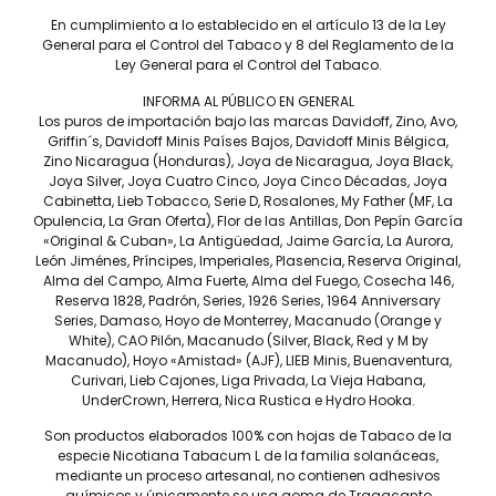
En cumplimiento a lo establecido en el artículo 13 de la Ley
General para el Control del Tabaco y 8 del Reglamento de la
Ley General para el Control del Tabaco.
INFORMA AL PÚBLICO EN GENERAL
Tel: (55) 5547-8994
Los puros de importación bajo las marcas Davidoff, Zino, Avo,
contacto@lieb.com.mx
Griffin´s, Davidoff Minis Países Bajos, Davidoff Minis Bélgica,
Zino Nicaragua (Honduras), Joya de Nicaragua, Joya Black,
Joya Silver, Joya Cuatro Cinco, Joya Cinco Décadas, Joya
Cabinetta, Lieb Tobacco, Serie D, Rosalones, My Father (MF, La
Opulencia, La Gran Oferta), Flor de las Antillas, Don Pepín García
Puros
«Original & Cuban», La Antigüedad, Jaime García, La Aurora,
León Jiménes, Príncipes, Imperiales, Plasencia, Reserva Original,
DAVIDOFF
JAIME GARCÍA
Alma del Campo, Alma Fuerte, Alma del Fuego, Cosecha 146,
LIEB TOBACCO
PLASENCIA
Reserva 1828, Padrón, Series, 1926 Series, 1964 Anniversary
SERIE D
DREW ESTATE
Series, Damaso, Hoyo de Monterrey, Macanudo (Orange y
White), CAO Pilón, Macanudo (Silver, Black, Red y M by
JOYA DE NICARAGUA
LIGA PRIVADA
Macanudo), Hoyo «Amistad» (AJF), LIEB Minis, Buenaventura,
ROSALONES
UNDERCROWN
Curivari, Lieb Cajones, Liga Privada, La Vieja Habana,
CAMACHO
NICA RÚSTICA
UnderCrown, Herrera, Nica Rustica e Hydro Hooka.
ZINO
HERRERA ESTELÍ
Son productos elaborados 100% con hojas de Tabaco de la
AVO
CASA 1910
especie Nicotiana Tabacum L de la familia solanáceas,
mediante un proceso artesanal, no contienen adhesivos
GRIFFIN'S
DIESEL
químicos y únicamente se usa goma de Tragacanto