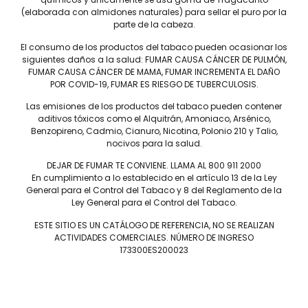
HOYO DE MONTERREY
DON PEPIN
(elaborada con almidones naturales) para sellar el puro por la
MACANUDO
SAMPLERS
parte de la cabeza.
LA AURORA
CARTERAS
El consumo de los productos del tabaco pueden ocasionar los
LEÓN JIMENES
RANKING 2024
siguientes daños a la salud: FUMAR CAUSA CÁNCER DE PULMÓN,
IMPERIALES
RANKING 2025
FUMAR CAUSA CÁNCER DE MAMA, FUMAR INCREMENTA EL DAÑO
POR COVID-19, FUMAR ES RIESGO DE TUBERCULOSIS.
PRÍNCIPES
EDICIONES LIMITADAS
MY FATHER
ACCESORIOS
Las emisiones de los productos del tabaco pueden contener
aditivos tóxicos como el Alquitrán, Amoniaco, Arsénico,
FLOR DE LAS ANTILLAS
Benzopireno, Cadmio, Cianuro, Nicotina, Polonio 210 y Talio,
nocivos para la salud.
DEJAR DE FUMAR TE CONVIENE. LLAMA AL 800 911 2000
En cumplimiento a lo establecido en el artículo 13 de la Ley
Conócenos
General para el Control del Tabaco y 8 del Reglamento de la
Ley General para el Control del Tabaco.
Salud
Nosotros
ESTE SITIO ES UN CATÁLOGO DE REFERENCIA, NO SE REALIZAN
Sucursales
ACTIVIDADES COMERCIALES. NÚMERO DE INGRESO
173300ES200023
Distribuidores
Contacto
Capacitación