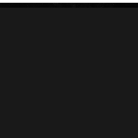
Información
Aviso de Privacidad
Términos y Condiciones
¿Tienes problemas para dejar de fumar?
En Círculo Puro sabemos lo importante que es llevar una vida
plena, si usted está interesado en dejar de fumar tome en
cuenta esta información: Decidirse es el principal requisito
para abandonar el consumo de tabaco, pero le sugerimos 10
reglas para conseguirlo.
Conoce más