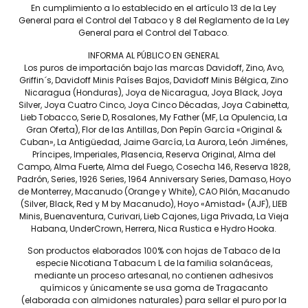
En cumplimiento a lo establecido en el artículo 13 de la Ley
ados
General para el Control del Tabaco y 8 del Reglamento de la Ley
General para el Control del Tabaco.
INFORMA AL PÚBLICO EN GENERAL
Los puros de importación bajo las marcas Davidoff, Zino, Avo,
Griffin´s, Davidoff Minis Países Bajos, Davidoff Minis Bélgica, Zino
Nicaragua (Honduras), Joya de Nicaragua, Joya Black, Joya
Silver, Joya Cuatro Cinco, Joya Cinco Décadas, Joya Cabinetta,
Lieb Tobacco, Serie D, Rosalones, My Father (MF, La Opulencia, La
Gran Oferta), Flor de las Antillas, Don Pepín García «Original &
Cuban», La Antigüedad, Jaime García, La Aurora, León Jiménes,
Príncipes, Imperiales, Plasencia, Reserva Original, Alma del
Campo, Alma Fuerte, Alma del Fuego, Cosecha 146, Reserva 1828,
Padrón, Series, 1926 Series, 1964 Anniversary Series, Damaso, Hoyo
de Monterrey, Macanudo (Orange y White), CAO Pilón, Macanudo
(Silver, Black, Red y M by Macanudo), Hoyo «Amistad» (AJF), LIEB
Minis, Buenaventura, Curivari, Lieb Cajones, Liga Privada, La Vieja
Habana, UnderCrown, Herrera, Nica Rustica e Hydro Hooka.
ión Limitada
Don Pepin Vintage Petit Robusto – 
Son productos elaborados 100% con hojas de Tabaco de la
io – Caja C/17
C/20 Puros
especie Nicotiana Tabacum L de la familia solanáceas,
$
5,600
mediante un proceso artesanal, no contienen adhesivos
químicos y únicamente se usa goma de Tragacanto
(elaborada con almidones naturales) para sellar el puro por la