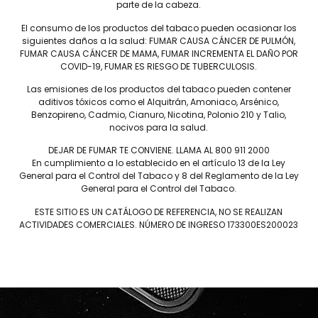
parte de la cabeza.
El consumo de los productos del tabaco pueden ocasionar los
siguientes daños a la salud: FUMAR CAUSA CÁNCER DE PULMÓN,
FUMAR CAUSA CÁNCER DE MAMA, FUMAR INCREMENTA EL DAÑO POR
COVID-19, FUMAR ES RIESGO DE TUBERCULOSIS.
Las emisiones de los productos del tabaco pueden contener
aditivos tóxicos como el Alquitrán, Amoniaco, Arsénico,
Benzopireno, Cadmio, Cianuro, Nicotina, Polonio 210 y Talio,
nocivos para la salud.
DEJAR DE FUMAR TE CONVIENE. LLAMA AL 800 911 2000
En cumplimiento a lo establecido en el artículo 13 de la Ley
General para el Control del Tabaco y 8 del Reglamento de la Ley
General para el Control del Tabaco.
ESTE SITIO ES UN CATÁLOGO DE REFERENCIA, NO SE REALIZAN
ACTIVIDADES COMERCIALES. NÚMERO DE INGRESO 173300ES200023
alomones – Caja
Don Pepin Original Toro Grande – 
C/18 Puros
$
7,380