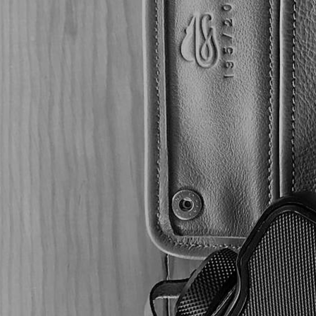
$
4,425
MXN
—
$
14,195
MXN
Mostrando los 5 result
CARTERAS
CURIVARI
RESERVA
SUN GROWN
FLOR DE SELVA
CLÁSICA
ESPECIALES
MADURO
La cava del patrón
Don Pepin Garcia Edic
Series JJ 20 Aniversar
Purifícate
Puros
Puros
$
14,195
AVO CIGARS