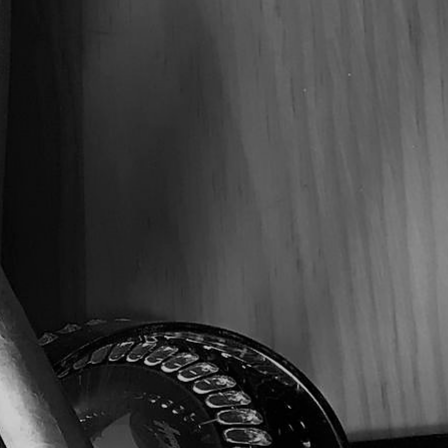
Caja
Don Pepin Vintage Corona Gorda –
Caja C/20 Puros
$
5,900