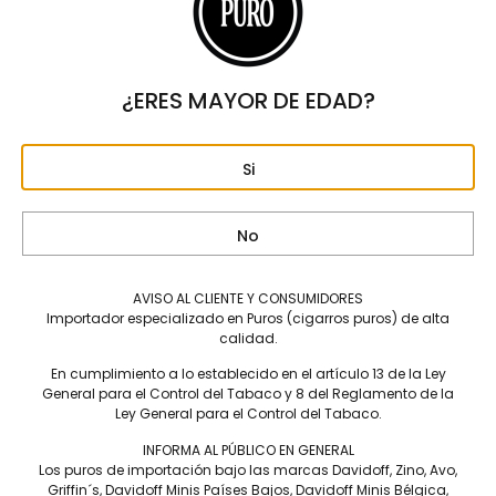
¿ERES MAYOR DE EDAD?
Drew Estate Nica Rustica
Drew Estate Nica Rústica
Si
Adobe Robusto – Caja C/25
Broadleaf El Brujito – Caja
Puros
C/12 Puros
$
6,750
$
7,500
No
AVISO AL CLIENTE Y CONSUMIDORES
Importador especializado en Puros (cigarros puros) de alta
calidad.
En cumplimiento a lo establecido en el artículo 13 de la Ley
General para el Control del Tabaco y 8 del Reglamento de la
Ley General para el Control del Tabaco.
INFORMA AL PÚBLICO EN GENERAL
Los puros de importación bajo las marcas Davidoff, Zino, Avo,
Griffin´s, Davidoff Minis Países Bajos, Davidoff Minis Bélgica,