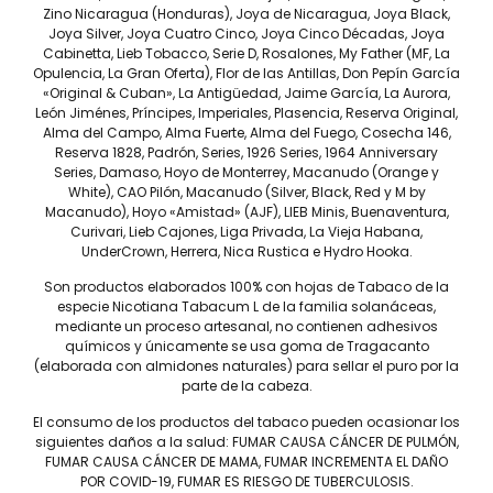
Zino Nicaragua (Honduras), Joya de Nicaragua, Joya Black,
Drew Estate Nica Rústica
Joya Silver, Joya Cuatro Cinco, Joya Cinco Décadas, Joya
Broadleaf Short Robusto –
Cabinetta, Lieb Tobacco, Serie D, Rosalones, My Father (MF, La
Caja C/12 Puros
Opulencia, La Gran Oferta), Flor de las Antillas, Don Pepín García
$
3,120
«Original & Cuban», La Antigüedad, Jaime García, La Aurora,
León Jiménes, Príncipes, Imperiales, Plasencia, Reserva Original,
Alma del Campo, Alma Fuerte, Alma del Fuego, Cosecha 146,
Reserva 1828, Padrón, Series, 1926 Series, 1964 Anniversary
Series, Damaso, Hoyo de Monterrey, Macanudo (Orange y
White), CAO Pilón, Macanudo (Silver, Black, Red y M by
Macanudo), Hoyo «Amistad» (AJF), LIEB Minis, Buenaventura,
Curivari, Lieb Cajones, Liga Privada, La Vieja Habana,
UnderCrown, Herrera, Nica Rustica e Hydro Hooka.
Son productos elaborados 100% con hojas de Tabaco de la
Tel: (55) 5547-8994
especie Nicotiana Tabacum L de la familia solanáceas,
mediante un proceso artesanal, no contienen adhesivos
contacto@lieb.com.mx
químicos y únicamente se usa goma de Tragacanto
(elaborada con almidones naturales) para sellar el puro por la
parte de la cabeza.
Puros
El consumo de los productos del tabaco pueden ocasionar los
siguientes daños a la salud: FUMAR CAUSA CÁNCER DE PULMÓN,
FUMAR CAUSA CÁNCER DE MAMA, FUMAR INCREMENTA EL DAÑO
DAVIDOFF
JAIME GARCÍA
POR COVID-19, FUMAR ES RIESGO DE TUBERCULOSIS.
LIEB TOBACCO
PLASENCIA