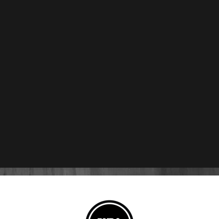
Drew Estate Nica Rustica
Drew Estate Nica Rustica
Gordo – Caja C/25 Puros
Adobe Toro – Caja C/25
Puros
$
8,000
$
7,500