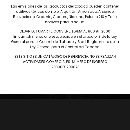
SERIE D
DREW ESTATE
Las emisiones de los productos del tabaco pueden contener
aditivos tóxicos como el Alquitrán, Amoniaco, Arsénico,
JOYA DE NICARAGUA
LIGA PRIVADA
Benzopireno, Cadmio, Cianuro, Nicotina, Polonio 210 y Talio,
ROSALONES
UNDERCROWN
nocivos para la salud.
CAMACHO
NICA RÚSTICA
DEJAR DE FUMAR TE CONVIENE. LLAMA AL 800 911 2000
ZINO
HERRERA ESTELÍ
En cumplimiento a lo establecido en el artículo 13 de la Ley
AVO
CASA 1910
General para el Control del Tabaco y 8 del Reglamento de la
Ley General para el Control del Tabaco.
GRIFFIN'S
DIESEL
HOYO DE MONTERREY
DON PEPIN
ESTE SITIO ES UN CATÁLOGO DE REFERENCIA, NO SE REALIZAN
MACANUDO
SAMPLERS
ACTIVIDADES COMERCIALES. NÚMERO DE INGRESO
173300ES200023
LA AURORA
CARTERAS
LEÓN JIMENES
RANKING 2024
IMPERIALES
RANKING 2025
PRÍNCIPES
EDICIONES LIMITADAS
MY FATHER
ACCESORIOS
FLOR DE LAS ANTILLAS
Conócenos