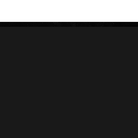
ROSALONES
UNDERCROWN
CAMACHO
NICA RÚSTICA
ZINO
HERRERA ESTELÍ
AVO
CASA 1910
GRIFFIN'S
DIESEL
HOYO DE MONTERREY
DON PEPIN
MACANUDO
SAMPLERS
LA AURORA
CARTERAS
LEÓN JIMENES
RANKING 2024
IMPERIALES
RANKING 2025
PRÍNCIPES
EDICIONES LIMITADAS
MY FATHER
ACCESORIOS
FLOR DE LAS ANTILLAS
Conócenos
Salud
Nosotros