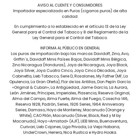
Capote
AVISO AL CLIENTE Y CONSUMIDORES
REPÚBLICA DOMINICANA.
Importador especializado en Puros (cigarros puros) de alta
calidad.
Tiempo de fumada aproximada
En cumplimiento a lo establecido en el artículo 13 de la Ley
45 A 60 MIN.
General para el Control del Tabaco y 8 del Reglamento de la
Contenido
Ley General para el Control del Tabaco.
CAJA C/20
INFORMA AL PÚBLICO EN GENERAL
Los puros de importación bajo las marcas Davidoff, Zino, Avo,
Precio por pieza
Griffin´s, Davidoff Minis Países Bajos, Davidoff Minis Bélgica,
$415.00
Zino Nicaragua (Honduras), Joya de Nicaragua, Joya Black,
Joya Silver, Joya Cuatro Cinco, Joya Cinco Décadas, Joya
Cabinetta, Lieb Tobacco, Serie D, Rosalones, My Father (MF, La
Más información
Opulencia, La Gran Oferta), Flor de las Antillas, Don Pepín García
«Original & Cuban», La Antigüedad, Jaime García, La Aurora,
León Jiménes, Príncipes, Imperiales, Plasencia, Reserva Original,
Alma del Campo, Alma Fuerte, Alma del Fuego, Cosecha 146,
Reserva 1828, Padrón, Series, 1926 Series, 1964 Anniversary
Series, Damaso, Hoyo de Monterrey, Macanudo (Orange y
Tan pronto como la flama toca el puro Avo Syncro Nicaragua
White), CAO Pilón, Macanudo (Silver, Black, Red y M by
Fogata Robusto, el fumador es bien recibido con un perfil de
Macanudo), Hoyo «Amistad» (AJF), LIEB Minis, Buenaventura,
sabor salvajemente exótico. Notas de dulzura especiadas
Curivari, Lieb Cajones, Liga Privada, La Vieja Habana,
creadas por el tabaco de origen nicaragüense, se distinguen
UnderCrown, Herrera, Nica Rustica e Hydro Hooka.
notas de café, sal, madera de cedro y cítricos, se revelan a