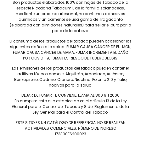
Son productos elaborados 100% con hojas de Tabaco de la
medida que continúa fumando este puro intenso pero
especie Nicotiana Tabacum L de la familia solanáceas,
perfectamente suave y equilibrado.
mediante un proceso artesanal, no contienen adhesivos
químicos y únicamente se usa goma de Tragacanto
(elaborada con almidones naturales) para sellar el puro por la
parte de la cabeza.
El consumo de los productos del tabaco pueden ocasionar los
siguientes daños a la salud: FUMAR CAUSA CÁNCER DE PULMÓN,
FUMAR CAUSA CÁNCER DE MAMA, FUMAR INCREMENTA EL DAÑO
POR COVID-19, FUMAR ES RIESGO DE TUBERCULOSIS.
Las emisiones de los productos del tabaco pueden contener
Tel: (55) 5547-8994
aditivos tóxicos como el Alquitrán, Amoniaco, Arsénico,
contacto@lieb.com.mx
Benzopireno, Cadmio, Cianuro, Nicotina, Polonio 210 y Talio,
nocivos para la salud.
DEJAR DE FUMAR TE CONVIENE. LLAMA AL 800 911 2000
En cumplimiento a lo establecido en el artículo 13 de la Ley
Puros
General para el Control del Tabaco y 8 del Reglamento de la
Ley General para el Control del Tabaco.
DAVIDOFF
JAIME GARCÍA
LIEB TOBACCO
PLASENCIA
ESTE SITIO ES UN CATÁLOGO DE REFERENCIA, NO SE REALIZAN
ACTIVIDADES COMERCIALES. NÚMERO DE INGRESO
SERIE D
DREW ESTATE
173300ES200023
JOYA DE NICARAGUA
LIGA PRIVADA