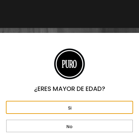
$
8,300
Origen
REPÚBLICA DOMINICANA
Formato
ROBUSTO
Largo
5"
Anillo
50
¿ERES MAYOR DE EDAD?
Fortaleza
FUERTE
Si
Capa
ECUADOR
Tripa
No
NICARAGUA Y PERÚ, REPÚBLICA DOMINICANA