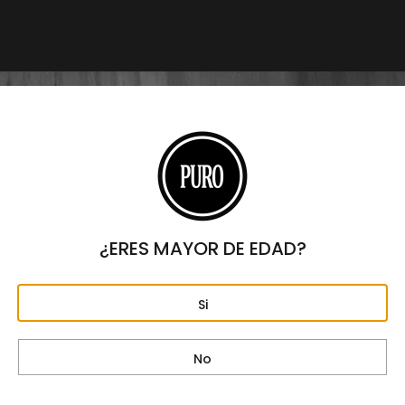
Origen
REPÚBLICA DOMINICANA
Formato
ROBUSTO
Largo
5"
Anillo
50
¿ERES MAYOR DE EDAD?
Fortaleza
MEDIA
Capa
Si
ECUADOR
Tripa
No
REPÚBLICA DOMINICANA
Capote