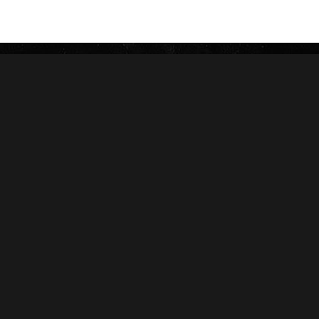
CAMACHO
NICA RÚSTICA
ZINO
HERRERA ESTELÍ
AVO
CASA 1910
GRIFFIN'S
DIESEL
HOYO DE MONTERREY
DON PEPIN
MACANUDO
SAMPLERS
LA AURORA
CARTERAS
LEÓN JIMENES
RANKING 2024
IMPERIALES
RANKING 2025
PRÍNCIPES
EDICIONES LIMITADAS
MY FATHER
ACCESORIOS
FLOR DE LAS ANTILLAS
Conócenos
Salud
Nosotros
Sucursales