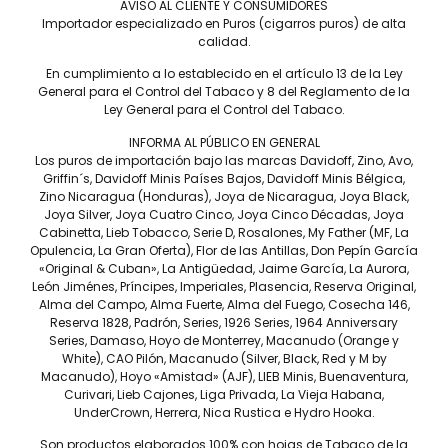
AVISO AL CLIENTE Y CONSUMIDORES
REPÚBLICA DOMINICANA.
Importador especializado en Puros (cigarros puros) de alta
calidad.
Tiempo de fumada aproximada
45 A 60 MIN.
En cumplimiento a lo establecido en el artículo 13 de la Ley
General para el Control del Tabaco y 8 del Reglamento de la
Contenido
Ley General para el Control del Tabaco.
CAJA C/20
INFORMA AL PÚBLICO EN GENERAL
Precio por pieza
Los puros de importación bajo las marcas Davidoff, Zino, Avo,
$395.00
Griffin´s, Davidoff Minis Países Bajos, Davidoff Minis Bélgica,
Zino Nicaragua (Honduras), Joya de Nicaragua, Joya Black,
Joya Silver, Joya Cuatro Cinco, Joya Cinco Décadas, Joya
Cabinetta, Lieb Tobacco, Serie D, Rosalones, My Father (MF, La
Más información
Opulencia, La Gran Oferta), Flor de las Antillas, Don Pepín García
«Original & Cuban», La Antigüedad, Jaime García, La Aurora,
León Jiménes, Príncipes, Imperiales, Plasencia, Reserva Original,
Alma del Campo, Alma Fuerte, Alma del Fuego, Cosecha 146,
Reserva 1828, Padrón, Series, 1926 Series, 1964 Anniversary
Series, Damaso, Hoyo de Monterrey, Macanudo (Orange y
El legado de Avo capturado en todos los formatos, con
White), CAO Pilón, Macanudo (Silver, Black, Red y M by
tabaco envejecido durante al menos seis años, tejido
Macanudo), Hoyo «Amistad» (AJF), LIEB Minis, Buenaventura,
artísticamente en cada puro. Avo XO Intermezzo una obra
Curivari, Lieb Cajones, Liga Privada, La Vieja Habana,
maestra pensada para ocasiones especiales. Una
UnderCrown, Herrera, Nica Rustica e Hydro Hooka.
composición de cuerpo medio notablemente suave, pero
muy compleja, equilibrada con notas de madera, especias,
Son productos elaborados 100% con hojas de Tabaco de la