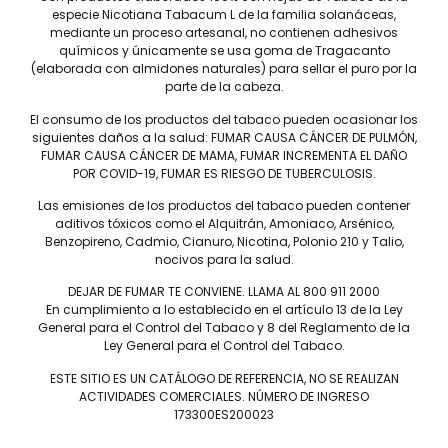
frutas secas y dulces.
especie Nicotiana Tabacum L de la familia solanáceas,
mediante un proceso artesanal, no contienen adhesivos
químicos y únicamente se usa goma de Tragacanto
(elaborada con almidones naturales) para sellar el puro por la
parte de la cabeza.
El consumo de los productos del tabaco pueden ocasionar los
siguientes daños a la salud: FUMAR CAUSA CÁNCER DE PULMÓN,
FUMAR CAUSA CÁNCER DE MAMA, FUMAR INCREMENTA EL DAÑO
POR COVID-19, FUMAR ES RIESGO DE TUBERCULOSIS.
Tel: (55) 5547-8994
Las emisiones de los productos del tabaco pueden contener
contacto@lieb.com.mx
aditivos tóxicos como el Alquitrán, Amoniaco, Arsénico,
Benzopireno, Cadmio, Cianuro, Nicotina, Polonio 210 y Talio,
nocivos para la salud.
DEJAR DE FUMAR TE CONVIENE. LLAMA AL 800 911 2000
Puros
En cumplimiento a lo establecido en el artículo 13 de la Ley
General para el Control del Tabaco y 8 del Reglamento de la
DAVIDOFF
JAIME GARCÍA
Ley General para el Control del Tabaco.
LIEB TOBACCO
PLASENCIA
ESTE SITIO ES UN CATÁLOGO DE REFERENCIA, NO SE REALIZAN
SERIE D
DREW ESTATE
ACTIVIDADES COMERCIALES. NÚMERO DE INGRESO
JOYA DE NICARAGUA
LIGA PRIVADA
173300ES200023
ROSALONES
UNDERCROWN