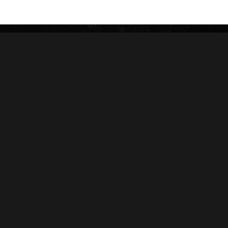
ZINO
HERRERA ESTELÍ
AVO
CASA 1910
GRIFFIN'S
DIESEL
HOYO DE MONTERREY
DON PEPIN
MACANUDO
SAMPLERS
LA AURORA
CARTERAS
LEÓN JIMENES
RANKING 2024
IMPERIALES
RANKING 2025
PRÍNCIPES
EDICIONES LIMITADAS
MY FATHER
ACCESORIOS
FLOR DE LAS ANTILLAS
Conócenos
Salud
Nosotros
Sucursales
Distribuidores