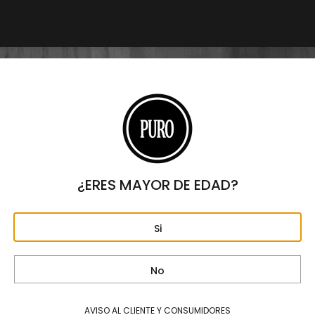
Origen
REPÚBLICA DOMINICANA
Formato
TORO
Largo
6"
Anillo
54
Fortaleza
¿ERES MAYOR DE EDAD?
MEDIA
Capa
Si
ECUADOR
Tripa
REPÚBLICA DOMINICANA
No
Capote
REPÚBLICA DOMINICANA.
AVISO AL CLIENTE Y CONSUMIDORES