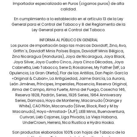
Importador especializado en Puros (cigarros puros) de alta
Tiempo de fumada aproximada
calidad.
60 A 75 MIN.
En cumplimiento a lo establecido en el artículo 13 de la Ley
Contenido
General para el Control del Tabaco y 8 del Reglamento de la
Ley General para el Control del Tabaco.
CAJA C/20
Precio por pieza
INFORMA AL PÚBLICO EN GENERAL
Los puros de importación bajo las marcas Davidoff, Zino, Avo,
$470.00
Griffin´s, Davidoff Minis Países Bajos, Davidoff Minis Bélgica,
Zino Nicaragua (Honduras), Joya de Nicaragua, Joya Black,
Joya Silver, Joya Cuatro Cinco, Joya Cinco Décadas, Joya
Más información
Cabinetta, Lieb Tobacco, Serie D, Rosalones, My Father (MF, La
Opulencia, La Gran Oferta), Flor de las Antillas, Don Pepín García
«Original & Cuban», La Antigüedad, Jaime García, La Aurora,
León Jiménes, Príncipes, Imperiales, Plasencia, Reserva Original,
Alma del Campo, Alma Fuerte, Alma del Fuego, Cosecha 146,
Reserva 1828, Padrón, Series, 1926 Series, 1964 Anniversary
El Avo XO Legato a capturado a los aficionados en todos los
Series, Damaso, Hoyo de Monterrey, Macanudo (Orange y
formatos, con tabaco envejecido durante al menos seis años,
White), CAO Pilón, Macanudo (Silver, Black, Red y M by
tejido artísticamente en cada puro. Una obra maestra
Macanudo), Hoyo «Amistad» (AJF), LIEB Minis, Buenaventura,
pensada para ocasiones especiales. Una composición de
Curivari, Lieb Cajones, Liga Privada, La Vieja Habana,
cuerpo medio notablemente suave, pero muy compleja,
UnderCrown, Herrera, Nica Rustica e Hydro Hooka.
equilibrada con notas de madera, especias, frutas secas y
dulces.
Son productos elaborados 100% con hojas de Tabaco de la