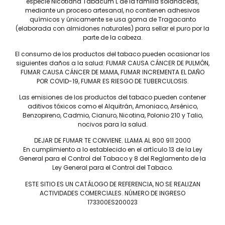
especie Nicotiana Tabacum L de la familia solanáceas,
mediante un proceso artesanal, no contienen adhesivos
químicos y únicamente se usa goma de Tragacanto
(elaborada con almidones naturales) para sellar el puro por la
parte de la cabeza.
El consumo de los productos del tabaco pueden ocasionar los
siguientes daños a la salud: FUMAR CAUSA CÁNCER DE PULMÓN,
FUMAR CAUSA CÁNCER DE MAMA, FUMAR INCREMENTA EL DAÑO
POR COVID-19, FUMAR ES RIESGO DE TUBERCULOSIS.
Tel: (55) 5547-8994
Las emisiones de los productos del tabaco pueden contener
contacto@lieb.com.mx
aditivos tóxicos como el Alquitrán, Amoniaco, Arsénico,
Benzopireno, Cadmio, Cianuro, Nicotina, Polonio 210 y Talio,
nocivos para la salud.
Puros
DEJAR DE FUMAR TE CONVIENE. LLAMA AL 800 911 2000
En cumplimiento a lo establecido en el artículo 13 de la Ley
General para el Control del Tabaco y 8 del Reglamento de la
DAVIDOFF
JAIME GARCÍA
Ley General para el Control del Tabaco.
LIEB TOBACCO
PLASENCIA
SERIE D
DREW ESTATE
ESTE SITIO ES UN CATÁLOGO DE REFERENCIA, NO SE REALIZAN
ACTIVIDADES COMERCIALES. NÚMERO DE INGRESO
JOYA DE NICARAGUA
LIGA PRIVADA
173300ES200023
ROSALONES
UNDERCROWN
CAMACHO
NICA RÚSTICA