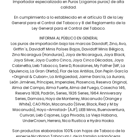
Importador especializado en Puros (cigarros puros) de alta
Capote
calidad.
HONDURAS
En cumplimiento a lo establecido en el artículo 13 de la Ley
Tiempo de fumada aprox
General para el Control del Tabaco y 8 del Reglamento de la
60 A 75 MIN.
Ley General para el Control del Tabaco.
Contenido
INFORMA AL PÚBLICO EN GENERAL
Los puros de importación bajo las marcas Davidoff, Zino, Avo,
CAJA C/20
Griffin´s, Davidoff Minis Países Bajos, Davidoff Minis Bélgica,
Precio por pieza
Zino Nicaragua (Honduras), Joya de Nicaragua, Joya Black,
Joya Silver, Joya Cuatro Cinco, Joya Cinco Décadas, Joya
$375.00
Cabinetta, Lieb Tobacco, Serie D, Rosalones, My Father (MF, La
Opulencia, La Gran Oferta), Flor de las Antillas, Don Pepín García
«Original & Cuban», La Antigüedad, Jaime García, La Aurora,
Más información
León Jiménes, Príncipes, Imperiales, Plasencia, Reserva Original,
Alma del Campo, Alma Fuerte, Alma del Fuego, Cosecha 146,
Reserva 1828, Padrón, Series, 1926 Series, 1964 Anniversary
Series, Damaso, Hoyo de Monterrey, Macanudo (Orange y
White), CAO Pilón, Macanudo (Silver, Black, Red y M by
Macanudo), Hoyo «Amistad» (AJF), LIEB Minis, Buenaventura,
Esto es audacia y equilibrio. Todo el rico y profundo sabor y el
Curivari, Lieb Cajones, Liga Privada, La Vieja Habana,
toque especiado que esperarías de Camacho, sin el poder
UnderCrown, Herrera, Nica Rustica e Hydro Hooka.
derribador. Si el nombre del juego es gran sabor y disfrute
suave, entonces el Camacho Connecticut lo tiene cubierto.
Son productos elaborados 100% con hojas de Tabaco de la
especie Nicotiana Tabacum L de la familia solanáceas,