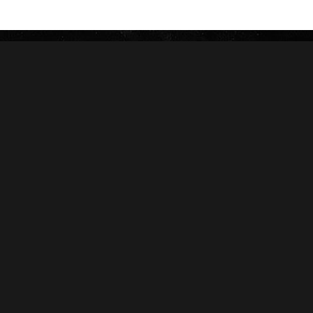
ZINO
HERRERA ESTELÍ
AVO
CASA 1910
GRIFFIN'S
DIESEL
HOYO DE MONTERREY
DON PEPIN
MACANUDO
SAMPLERS
LA AURORA
CARTERAS
LEÓN JIMENES
RANKING 2024
IMPERIALES
RANKING 2025
PRÍNCIPES
EDICIONES LIMITADAS
MY FATHER
ACCESORIOS
FLOR DE LAS ANTILLAS
Conócenos
Salud
Nosotros
Sucursales
Distribuidores