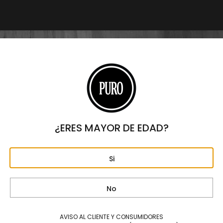
$
7,500
Origen
HONDURAS
Formato
TORO
Largo
6"
Anillo
¿ERES MAYOR DE EDAD?
50
Fortaleza
MEDIA
Si
Capa
ECUADOR CONNECTICUT SHADE
No
Tripa
REPÚBLICA DOMINICANA Y HONDURAS
AVISO AL CLIENTE Y CONSUMIDORES