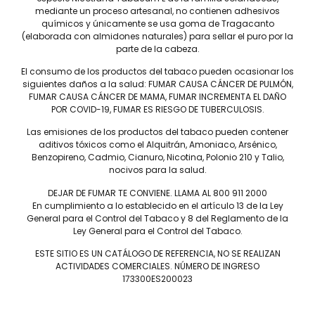
mediante un proceso artesanal, no contienen adhesivos
químicos y únicamente se usa goma de Tragacanto
(elaborada con almidones naturales) para sellar el puro por la
parte de la cabeza.
El consumo de los productos del tabaco pueden ocasionar los
siguientes daños a la salud: FUMAR CAUSA CÁNCER DE PULMÓN,
FUMAR CAUSA CÁNCER DE MAMA, FUMAR INCREMENTA EL DAÑO
POR COVID-19, FUMAR ES RIESGO DE TUBERCULOSIS.
Tel: (55) 5547-8994
Las emisiones de los productos del tabaco pueden contener
contacto@lieb.com.mx
aditivos tóxicos como el Alquitrán, Amoniaco, Arsénico,
Benzopireno, Cadmio, Cianuro, Nicotina, Polonio 210 y Talio,
nocivos para la salud.
Puros
DEJAR DE FUMAR TE CONVIENE. LLAMA AL 800 911 2000
En cumplimiento a lo establecido en el artículo 13 de la Ley
DAVIDOFF
JAIME GARCÍA
General para el Control del Tabaco y 8 del Reglamento de la
Ley General para el Control del Tabaco.
LIEB TOBACCO
PLASENCIA
SERIE D
DREW ESTATE
ESTE SITIO ES UN CATÁLOGO DE REFERENCIA, NO SE REALIZAN
JOYA DE NICARAGUA
LIGA PRIVADA
ACTIVIDADES COMERCIALES. NÚMERO DE INGRESO
173300ES200023
ROSALONES
UNDERCROWN
CAMACHO
NICA RÚSTICA