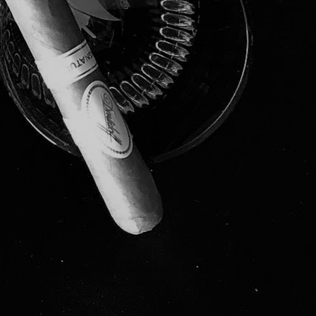
 desde el principio. Su equilibrio entre
 un imprescindible puro en su humidor.
jo con sabores suaves, cremosos y
Información
Aviso de Privacidad
Términos y Condiciones
ar de fumar?