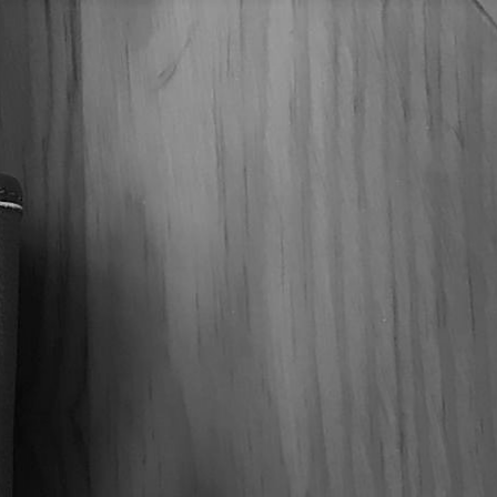
versario Special R Tubo – Caja
 Special R Tubo, es ideal para regalo a esa persona
istinguida.
SARIO
,
DAVIDOFF
,
Puros
FF
,
PUROS
,
PUROS DOMINICANOS
REPÚBLICA DOMINICANA
ROBUSTO
4 7/8"