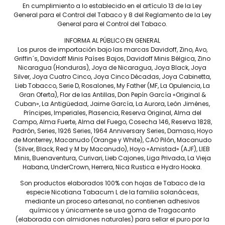
En cumplimiento a lo establecido en el artículo 13 de la Ley
General para el Control del Tabaco y 8 del Reglamento de la Ley
Anillo
General para el Control del Tabaco.
Fortaleza
INFORMA AL PÚBLICO EN GENERAL
Los puros de importación bajo las marcas Davidoff, Zino, Avo,
Capa
Griffin´s, Davidoff Minis Países Bajos, Davidoff Minis Bélgica, Zino
Nicaragua (Honduras), Joya de Nicaragua, Joya Black, Joya
Tripa
Silver, Joya Cuatro Cinco, Joya Cinco Décadas, Joya Cabinetta,
Lieb Tobacco, Serie D, Rosalones, My Father (MF, La Opulencia, La
Capote
Gran Oferta), Flor de las Antillas, Don Pepín García «Original &
Cuban», La Antigüedad, Jaime García, La Aurora, León Jiménes,
Tiempo de fumada
Príncipes, Imperiales, Plasencia, Reserva Original, Alma del
aproximada
Campo, Alma Fuerte, Alma del Fuego, Cosecha 146, Reserva 1828,
Padrón, Series, 1926 Series, 1964 Anniversary Series, Damaso, Hoyo
Contenido
de Monterrey, Macanudo (Orange y White), CAO Pilón, Macanudo
(Silver, Black, Red y M by Macanudo), Hoyo «Amistad» (AJF), LIEB
Precio por pieza
Minis, Buenaventura, Curivari, Lieb Cajones, Liga Privada, La Vieja
Habana, UnderCrown, Herrera, Nica Rustica e Hydro Hooka.
Más información
Son productos elaborados 100% con hojas de Tabaco de la
especie Nicotiana Tabacum L de la familia solanáceas,
mediante un proceso artesanal, no contienen adhesivos
químicos y únicamente se usa goma de Tragacanto
 diferentes regiones de la República Dominicana, un capote Piloto 
(elaborada con almidones naturales) para sellar el puro por la