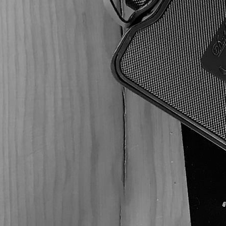
ecuatoriano, el Davidoff Aniversario Speci
ricos aromas amaderados y terrosos, y ab
Los puros Davidoff Aniversario realzan c
frutales, o también marida perfecto con 
Puros
DAVIDOFF
LIEB TOBACCO
Tel: (55) 5547-8994
SERIE D
contacto@lieb.com.mx
JOYA DE NICARAGUA
ROSALONES
CAMACHO
ZINO
AVO