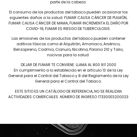
al R Tubo tiene un sabor ligeramente picante pero terroso que emerge
parte de la cabeza.
undantes notas de pimienta, nueces tostadas y cedro hacen de este
El consumo de los productos del tabaco pueden ocasionar los
ada parte de una celebración. Pruébalos con un whisky de malta añe
siguientes daños a la salud: FUMAR CAUSA CÁNCER DE PULMÓN,
un champán añejo.
FUMAR CAUSA CÁNCER DE MAMA, FUMAR INCREMENTA EL DAÑO POR
COVID-19, FUMAR ES RIESGO DE TUBERCULOSIS.
Las emisiones de los productos del tabaco pueden contener
aditivos tóxicos como el Alquitrán, Amoniaco, Arsénico,
Benzopireno, Cadmio, Cianuro, Nicotina, Polonio 210 y Talio,
nocivos para la salud.
DEJAR DE FUMAR TE CONVIENE. LLAMA AL 800 911 2000
Conócenos
En cumplimiento a lo establecido en el artículo 13 de la Ley
General para el Control del Tabaco y 8 del Reglamento de la Ley
JAIME GARCÍA
Salud
General para el Control del Tabaco.
PLASENCIA
Nosotros
ESTE SITIO ES UN CATÁLOGO DE REFERENCIA, NO SE REALIZAN
DREW ESTATE
Sucursales
ACTIVIDADES COMERCIALES. NÚMERO DE INGRESO 173300ES200023
LIGA PRIVADA
Distribuidores
UNDERCROWN
Contacto
NICA RÚSTICA
Capacitación
HERRERA ESTELÍ
CASA 1910
¿Tienes problemas para dej