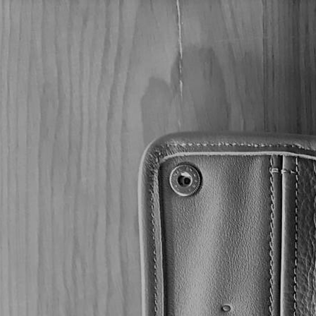
/
/
/
/ Davidoff Aniversario Sp
Inicio
Puros
DAVIDOFF
ANIVERSARIO