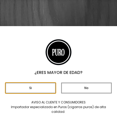
ecial R Tubo – Caja C/20 Puros
Davidoff Ani
C/20 Puros
El Davidoff Aniversario
sumamente especial y d
SKU
21168
Categorías
ANIVER
¿ERES MAYOR DE EDAD?
Marcas
DAVIDO
$
17,600
Si
No
Origen
AVISO AL CLIENTE Y CONSUMIDORES
Importador especializado en Puros (cigarros puros) de alta
Formato
calidad.
Largo