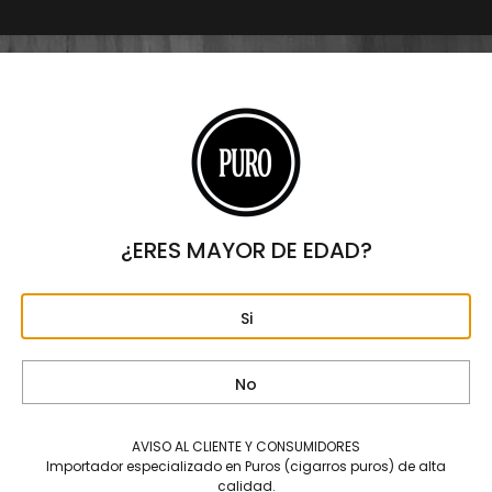
Origen
REPÚBLICA DOMINICANA
Formato
SHORT CORONA
Largo
4"
Anillo
41
¿ERES MAYOR DE EDAD?
Fortaleza
SUAVE – MEDIA
Si
Capa
ECUADOR
No
Tripa
REPÚBLICA DOMINICANA
AVISO AL CLIENTE Y CONSUMIDORES
Capote
Importador especializado en Puros (cigarros puros) de alta
REPÚBLICA DOMINICANA.
calidad.