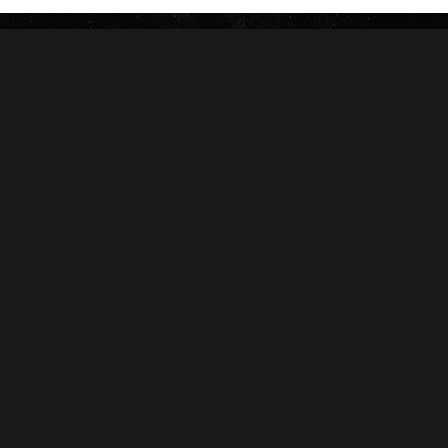
HOYO DE MONTERREY
DON PEPIN
MACANUDO
SAMPLERS
LA AURORA
CARTERAS
LEÓN JIMENES
RANKING 2024
IMPERIALES
RANKING 2025
PRÍNCIPES
EDICIONES LIMITADAS
MY FATHER
ACCESORIOS
FLOR DE LAS ANTILLAS
Conócenos
Salud
Nosotros
Sucursales
Distribuidores
Contacto
Capacitación