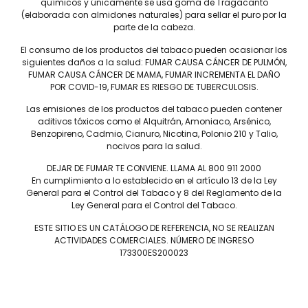
químicos y únicamente se usa goma de Tragacanto
(elaborada con almidones naturales) para sellar el puro por la
parte de la cabeza.
El consumo de los productos del tabaco pueden ocasionar los
siguientes daños a la salud: FUMAR CAUSA CÁNCER DE PULMÓN,
Tel: (55) 5547-8994
FUMAR CAUSA CÁNCER DE MAMA, FUMAR INCREMENTA EL DAÑO
POR COVID-19, FUMAR ES RIESGO DE TUBERCULOSIS.
contacto@lieb.com.mx
Las emisiones de los productos del tabaco pueden contener
aditivos tóxicos como el Alquitrán, Amoniaco, Arsénico,
Benzopireno, Cadmio, Cianuro, Nicotina, Polonio 210 y Talio,
Puros
nocivos para la salud.
DEJAR DE FUMAR TE CONVIENE. LLAMA AL 800 911 2000
DAVIDOFF
JAIME GARCÍA
En cumplimiento a lo establecido en el artículo 13 de la Ley
LIEB TOBACCO
PLASENCIA
General para el Control del Tabaco y 8 del Reglamento de la
SERIE D
DREW ESTATE
Ley General para el Control del Tabaco.
JOYA DE NICARAGUA
LIGA PRIVADA
ESTE SITIO ES UN CATÁLOGO DE REFERENCIA, NO SE REALIZAN
ROSALONES
UNDERCROWN
ACTIVIDADES COMERCIALES. NÚMERO DE INGRESO
CAMACHO
NICA RÚSTICA
173300ES200023
ZINO
HERRERA ESTELÍ
AVO
CASA 1910
GRIFFIN'S
DIESEL