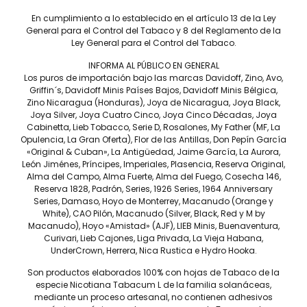
Tiempo de fumada aproximada
En cumplimiento a lo establecido en el artículo 13 de la Ley
General para el Control del Tabaco y 8 del Reglamento de la
20 A 35 MIN.
Ley General para el Control del Tabaco.
Contenido
INFORMA AL PÚBLICO EN GENERAL
CAJA C/25
Los puros de importación bajo las marcas Davidoff, Zino, Avo,
Griffin´s, Davidoff Minis Países Bajos, Davidoff Minis Bélgica,
Precio por pieza
Zino Nicaragua (Honduras), Joya de Nicaragua, Joya Black,
$445.00
Joya Silver, Joya Cuatro Cinco, Joya Cinco Décadas, Joya
Cabinetta, Lieb Tobacco, Serie D, Rosalones, My Father (MF, La
Opulencia, La Gran Oferta), Flor de las Antillas, Don Pepín García
Más información
«Original & Cuban», La Antigüedad, Jaime García, La Aurora,
León Jiménes, Príncipes, Imperiales, Plasencia, Reserva Original,
Alma del Campo, Alma Fuerte, Alma del Fuego, Cosecha 146,
Reserva 1828, Padrón, Series, 1926 Series, 1964 Anniversary
Series, Damaso, Hoyo de Monterrey, Macanudo (Orange y
White), CAO Pilón, Macanudo (Silver, Black, Red y M by
La mezcla aromática del formato «Petit Corona», el Davidoff
Macanudo), Hoyo «Amistad» (AJF), LIEB Minis, Buenaventura,
Gran Cru 5 encantará particularmente a los amantes de los
Curivari, Lieb Cajones, Liga Privada, La Vieja Habana,
puros de medio cuerpo.
UnderCrown, Herrera, Nica Rustica e Hydro Hooka.
Son productos elaborados 100% con hojas de Tabaco de la
especie Nicotiana Tabacum L de la familia solanáceas,
mediante un proceso artesanal, no contienen adhesivos