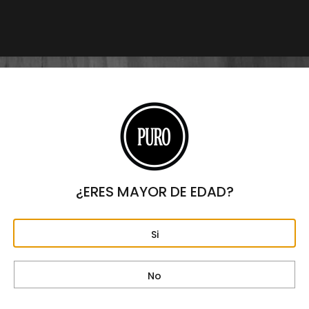
$
17,200
Origen
REPÚBLICA DOMINICANA
Formato
ROBUSTO
Largo
5 1/4"
Anillo
50
¿ERES MAYOR DE EDAD?
Fortaleza
MEDIA – FUERTE
Si
Capa
ECUADOR
No
Tripa
REPÚBLICA DOMINICANA