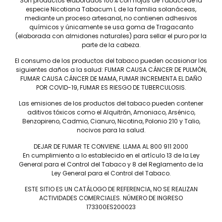
Son productos elaborados 100% con hojas de Tabaco de la
formato popular para los conocedores más exigentes.
especie Nicotiana Tabacum L de la familia solanáceas,
mediante un proceso artesanal, no contienen adhesivos
químicos y únicamente se usa goma de Tragacanto
(elaborada con almidones naturales) para sellar el puro por la
parte de la cabeza.
El consumo de los productos del tabaco pueden ocasionar los
siguientes daños a la salud: FUMAR CAUSA CÁNCER DE PULMÓN,
FUMAR CAUSA CÁNCER DE MAMA, FUMAR INCREMENTA EL DAÑO
POR COVID-19, FUMAR ES RIESGO DE TUBERCULOSIS.
Tel: (55) 5547-8994
Las emisiones de los productos del tabaco pueden contener
aditivos tóxicos como el Alquitrán, Amoniaco, Arsénico,
contacto@lieb.com.mx
Benzopireno, Cadmio, Cianuro, Nicotina, Polonio 210 y Talio,
nocivos para la salud.
DEJAR DE FUMAR TE CONVIENE. LLAMA AL 800 911 2000
Puros
En cumplimiento a lo establecido en el artículo 13 de la Ley
General para el Control del Tabaco y 8 del Reglamento de la
DAVIDOFF
JAIME GARCÍA
Ley General para el Control del Tabaco.
LIEB TOBACCO
PLASENCIA
ESTE SITIO ES UN CATÁLOGO DE REFERENCIA, NO SE REALIZAN
SERIE D
DREW ESTATE
ACTIVIDADES COMERCIALES. NÚMERO DE INGRESO
173300ES200023
JOYA DE NICARAGUA
LIGA PRIVADA
ROSALONES
UNDERCROWN