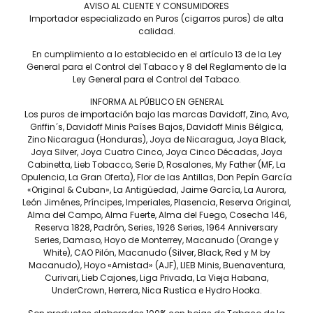
AVISO AL CLIENTE Y CONSUMIDORES
Capote
Importador especializado en Puros (cigarros puros) de alta
REPÚBLICA DOMINICANA.
calidad.
Tiempo de fumada aproximada
En cumplimiento a lo establecido en el artículo 13 de la Ley
45 A 60 MIN.
General para el Control del Tabaco y 8 del Reglamento de la
Ley General para el Control del Tabaco.
Contenido
INFORMA AL PÚBLICO EN GENERAL
CAJA C/20
Los puros de importación bajo las marcas Davidoff, Zino, Avo,
Precio por pieza
Griffin´s, Davidoff Minis Países Bajos, Davidoff Minis Bélgica,
Zino Nicaragua (Honduras), Joya de Nicaragua, Joya Black,
$860.00
Joya Silver, Joya Cuatro Cinco, Joya Cinco Décadas, Joya
Cabinetta, Lieb Tobacco, Serie D, Rosalones, My Father (MF, La
Opulencia, La Gran Oferta), Flor de las Antillas, Don Pepín García
Más información
«Original & Cuban», La Antigüedad, Jaime García, La Aurora,
León Jiménes, Príncipes, Imperiales, Plasencia, Reserva Original,
Alma del Campo, Alma Fuerte, Alma del Fuego, Cosecha 146,
Reserva 1828, Padrón, Series, 1926 Series, 1964 Anniversary
Series, Damaso, Hoyo de Monterrey, Macanudo (Orange y
White), CAO Pilón, Macanudo (Silver, Black, Red y M by
Con un generoso ring y poca longitud, este formato es
Macanudo), Hoyo «Amistad» (AJF), LIEB Minis, Buenaventura,
relativamente corto, el Davidoff Millenium Blend Robusto Tubo
Curivari, Lieb Cajones, Liga Privada, La Vieja Habana,
es un puro fiel a su nombre. La rica mezcla en su interior,
UnderCrown, Herrera, Nica Rustica e Hydro Hooka.
ofrece un humo verdaderamente excelente, caracterizado
por su maduro sabor y cuerpo completo. El puro ideal en un