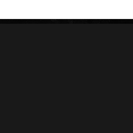
CAMACHO
NICA RÚSTICA
ZINO
HERRERA ESTELÍ
AVO
CASA 1910
GRIFFIN'S
DIESEL
HOYO DE MONTERREY
DON PEPIN
MACANUDO
SAMPLERS
LA AURORA
CARTERAS
LEÓN JIMENES
RANKING 2024
IMPERIALES
RANKING 2025
PRÍNCIPES
EDICIONES LIMITADAS
MY FATHER
ACCESORIOS
FLOR DE LAS ANTILLAS
Conócenos
Salud
Nosotros