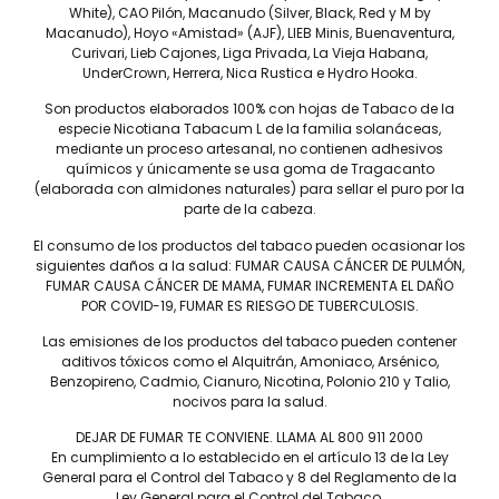
elegante y suave. Utilizamos hojas, de la parte inferior de la
White), CAO Pilón, Macanudo (Silver, Black, Red y M by
planta de tabaco, lo que ofrece un sabor más suave con
Macanudo), Hoyo «Amistad» (AJF), LIEB Minis, Buenaventura,
menos picante.
Curivari, Lieb Cajones, Liga Privada, La Vieja Habana,
El tabaco aromático de primera calidad de Sumatra crea la
UnderCrown, Herrera, Nica Rustica e Hydro Hooka.
capa, mientras que el capote es un tabaco dulce Besuki de la
Son productos elaborados 100% con hojas de Tabaco de la
región de Jember, en Java.
especie Nicotiana Tabacum L de la familia solanáceas,
El relleno mezcla tres tabacos, hojas oscuras curadas al aire
mediante un proceso artesanal, no contienen adhesivos
de Jember, de las regiones brasileñas de Trintinhas y
químicos y únicamente se usa goma de Tragacanto
(elaborada con almidones naturales) para sellar el puro por la
Almeida, y de la región Piloto de la República Dominicana. Un
parte de la cabeza.
cigarillo suave y aromático que embellece cualquier
momento.
El consumo de los productos del tabaco pueden ocasionar los
siguientes daños a la salud: FUMAR CAUSA CÁNCER DE PULMÓN,
FUMAR CAUSA CÁNCER DE MAMA, FUMAR INCREMENTA EL DAÑO
POR COVID-19, FUMAR ES RIESGO DE TUBERCULOSIS.
Las emisiones de los productos del tabaco pueden contener
aditivos tóxicos como el Alquitrán, Amoniaco, Arsénico,
Benzopireno, Cadmio, Cianuro, Nicotina, Polonio 210 y Talio,
nocivos para la salud.
DEJAR DE FUMAR TE CONVIENE. LLAMA AL 800 911 2000
Tel: (55) 5547-8994
En cumplimiento a lo establecido en el artículo 13 de la Ley
contacto@lieb.com.mx
General para el Control del Tabaco y 8 del Reglamento de la
Ley General para el Control del Tabaco.