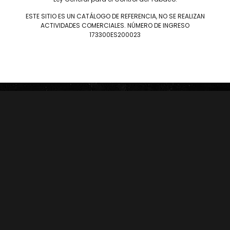
ESTE SITIO ES UN CATÁLOGO DE REFERENCIA, NO SE REALIZAN
ACTIVIDADES COMERCIALES. NÚMERO DE INGRESO
Puros
173300ES200023
DAVIDOFF
JAIME GARCÍA
LIEB TOBACCO
PLASENCIA
SERIE D
DREW ESTATE
JOYA DE NICARAGUA
LIGA PRIVADA
ROSALONES
UNDERCROWN
CAMACHO
NICA RÚSTICA
ZINO
HERRERA ESTELÍ
AVO
CASA 1910
GRIFFIN'S
DIESEL
HOYO DE MONTERREY
DON PEPIN
MACANUDO
SAMPLERS
LA AURORA
CARTERAS
LEÓN JIMENES
RANKING 2024
IMPERIALES
RANKING 2025
PRÍNCIPES
EDICIONES LIMITADAS