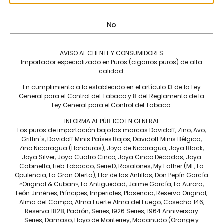
Tripa
No
BRASIL, INDONESIA
Capote
JAVA
AVISO AL CLIENTE Y CONSUMIDORES
Importador especializado en Puros (cigarros puros) de alta
Tiempo de fumada aproximada
calidad.
5 A 20 MIN.
En cumplimiento a lo establecido en el artículo 13 de la Ley
Contenido
General para el Control del Tabaco y 8 del Reglamento de la
Ley General para el Control del Tabaco.
CAJA C/50
INFORMA AL PÚBLICO EN GENERAL
Precio por pieza
Los puros de importación bajo las marcas Davidoff, Zino, Avo,
$51.00
Griffin´s, Davidoff Minis Países Bajos, Davidoff Minis Bélgica,
Zino Nicaragua (Honduras), Joya de Nicaragua, Joya Black,
Joya Silver, Joya Cuatro Cinco, Joya Cinco Décadas, Joya
Más información
Cabinetta, Lieb Tobacco, Serie D, Rosalones, My Father (MF, La
Opulencia, La Gran Oferta), Flor de las Antillas, Don Pepín García
«Original & Cuban», La Antigüedad, Jaime García, La Aurora,
León Jiménes, Príncipes, Imperiales, Plasencia, Reserva Original,
Alma del Campo, Alma Fuerte, Alma del Fuego, Cosecha 146,
Reserva 1828, Padrón, Series, 1926 Series, 1964 Anniversary
Los Davidoff Mini Puros Silver brindan una experiencia
Series, Damaso, Hoyo de Monterrey, Macanudo (Orange y