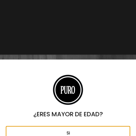
SKU
21145
Categorías
DAVIDOFF
,
MINI PURITOS
,
Puros
Marcas
DAVIDOFF
,
PUROS
,
PUROS DOMINICANOS
$
2,550
Origen
REPÚBLICA DOMINICANA
Formato
MINIPURITOS
Largo
3"
Anillo
20
Fortaleza
¿ERES MAYOR DE EDAD?
SUAVE
Capa
Si
INDONESIA SUMATRA