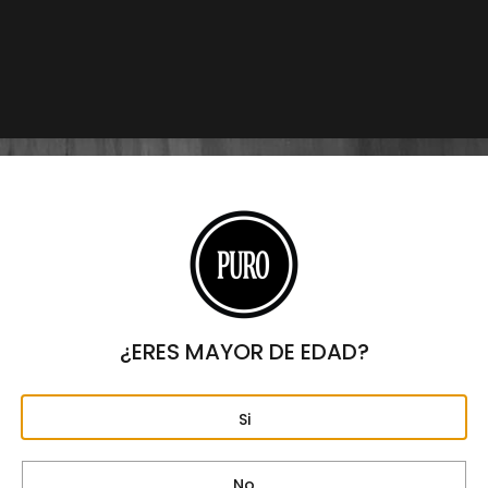
Origen
REPÚBLICA DOMINICANA
Formato
ROBUSTO
Largo
5"
Anillo
50
Fortaleza
MEDIA – FUERTE
Capa
¿ERES MAYOR DE EDAD?
NICARAGUA
Tripa
Si
NICARAGUA
Capote
NICARAGUA
No