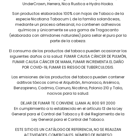
regala aroma a cedro, tierra y pimienta. Calidad, uno de los
UnderCrown, Herrera, Nica Rustica e Hydro Hooka.
atributos de Davidoff que no se olvidó en estos puros, las
Son productos elaborados 100% con hojas de Tabaco de la
hojas de tabaco son de Nicaragua, estas se envían a
especie Nicotiana Tabacum L de la familia solanáceas,
República Dominicana, lugar donde los torcedores más
mediante un proceso artesanal, no contienen adhesivos
experimentados de la casa Davidoff realizarán una de las
químicos y únicamente se usa goma de Tragacanto
aventuras más importantes, Davidoff Nicaragua.
(elaborada con almidones naturales) para sellar el puro por la
parte de la cabeza.
El consumo de los productos del tabaco pueden ocasionar los
siguientes daños a la salud: FUMAR CAUSA CÁNCER DE PULMÓN,
FUMAR CAUSA CÁNCER DE MAMA, FUMAR INCREMENTA EL DAÑO
POR COVID-19, FUMAR ES RIESGO DE TUBERCULOSIS.
Las emisiones de los productos del tabaco pueden contener
aditivos tóxicos como el Alquitrán, Amoniaco, Arsénico,
Benzopireno, Cadmio, Cianuro, Nicotina, Polonio 210 y Talio,
Tel: (55) 5547-8994
nocivos para la salud.
contacto@lieb.com.mx
DEJAR DE FUMAR TE CONVIENE. LLAMA AL 800 911 2000
En cumplimiento a lo establecido en el artículo 13 de la Ley
General para el Control del Tabaco y 8 del Reglamento de la
Ley General para el Control del Tabaco.
Puros
ESTE SITIO ES UN CATÁLOGO DE REFERENCIA, NO SE REALIZAN
DAVIDOFF
JAIME GARCÍA
ACTIVIDADES COMERCIALES. NÚMERO DE INGRESO