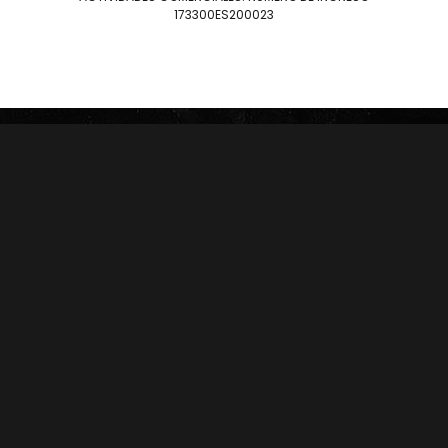
LIEB TOBACCO
PLASENCIA
173300ES200023
SERIE D
DREW ESTATE
JOYA DE NICARAGUA
LIGA PRIVADA
ROSALONES
UNDERCROWN
CAMACHO
NICA RÚSTICA
ZINO
HERRERA ESTELÍ
AVO
CASA 1910
GRIFFIN'S
DIESEL
HOYO DE MONTERREY
DON PEPIN
MACANUDO
SAMPLERS
LA AURORA
CARTERAS
LEÓN JIMENES
RANKING 2024
IMPERIALES
RANKING 2025
PRÍNCIPES
EDICIONES LIMITADAS
MY FATHER
ACCESORIOS
FLOR DE LAS ANTILLAS