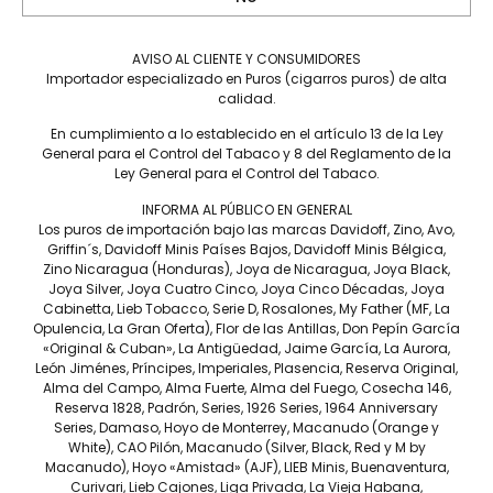
Tiempo de fumada aproximada
45 A 60 MIN.
AVISO AL CLIENTE Y CONSUMIDORES
Importador especializado en Puros (cigarros puros) de alta
Contenido
calidad.
CAJA C/12
En cumplimiento a lo establecido en el artículo 13 de la Ley
Precio por pieza
General para el Control del Tabaco y 8 del Reglamento de la
Ley General para el Control del Tabaco.
$755.00
INFORMA AL PÚBLICO EN GENERAL
Los puros de importación bajo las marcas Davidoff, Zino, Avo,
Más información
Griffin´s, Davidoff Minis Países Bajos, Davidoff Minis Bélgica,
Zino Nicaragua (Honduras), Joya de Nicaragua, Joya Black,
Joya Silver, Joya Cuatro Cinco, Joya Cinco Décadas, Joya
Cabinetta, Lieb Tobacco, Serie D, Rosalones, My Father (MF, La
Opulencia, La Gran Oferta), Flor de las Antillas, Don Pepín García
«Original & Cuban», La Antigüedad, Jaime García, La Aurora,
Un paso importante se ha dado por parte de Davidoff,
León Jiménes, Príncipes, Imperiales, Plasencia, Reserva Original,
realizando un puro con tabaco 100% nicaragüense, el tabaco
Alma del Campo, Alma Fuerte, Alma del Fuego, Cosecha 146,
es añejado durante diez años, el color de la capa es un punto
Reserva 1828, Padrón, Series, 1926 Series, 1964 Anniversary
importante y distintivo de los exquisitos puros Davidoff
Series, Damaso, Hoyo de Monterrey, Macanudo (Orange y
Nicaragua Robusto Tubos, una nueva aventura de Hedrik
White), CAO Pilón, Macanudo (Silver, Black, Red y M by
Kelner y su equipo, con la leyenda «Explore-Adventure-
Macanudo), Hoyo «Amistad» (AJF), LIEB Minis, Buenaventura,
Discover».La mezcla de tabacos que conforman la tripa nos
Curivari, Lieb Cajones, Liga Privada, La Vieja Habana,