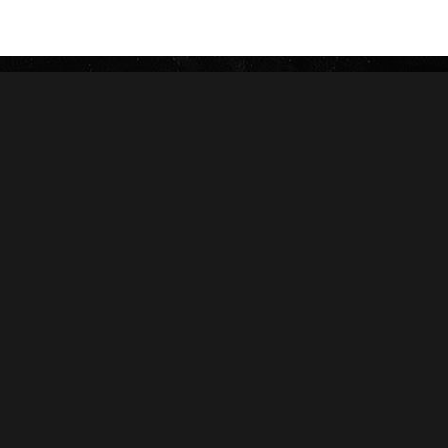
CAMACHO
NICA RÚSTICA
ZINO
HERRERA ESTELÍ
AVO
CASA 1910
GRIFFIN'S
DIESEL
HOYO DE MONTERREY
DON PEPIN
MACANUDO
SAMPLERS
LA AURORA
CARTERAS
LEÓN JIMENES
RANKING 2024
IMPERIALES
RANKING 2025
PRÍNCIPES
EDICIONES LIMITADAS
MY FATHER
ACCESORIOS
FLOR DE LAS ANTILLAS
Conócenos
Salud
Nosotros
Sucursales