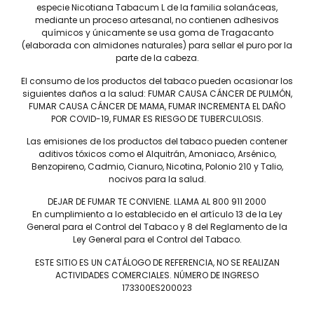
especie Nicotiana Tabacum L de la familia solanáceas,
mediante un proceso artesanal, no contienen adhesivos
químicos y únicamente se usa goma de Tragacanto
(elaborada con almidones naturales) para sellar el puro por la
parte de la cabeza.
El consumo de los productos del tabaco pueden ocasionar los
siguientes daños a la salud: FUMAR CAUSA CÁNCER DE PULMÓN,
FUMAR CAUSA CÁNCER DE MAMA, FUMAR INCREMENTA EL DAÑO
POR COVID-19, FUMAR ES RIESGO DE TUBERCULOSIS.
Tel: (55) 5547-8994
Las emisiones de los productos del tabaco pueden contener
contacto@lieb.com.mx
aditivos tóxicos como el Alquitrán, Amoniaco, Arsénico,
Benzopireno, Cadmio, Cianuro, Nicotina, Polonio 210 y Talio,
nocivos para la salud.
DEJAR DE FUMAR TE CONVIENE. LLAMA AL 800 911 2000
Puros
En cumplimiento a lo establecido en el artículo 13 de la Ley
General para el Control del Tabaco y 8 del Reglamento de la
DAVIDOFF
JAIME GARCÍA
Ley General para el Control del Tabaco.
LIEB TOBACCO
PLASENCIA
ESTE SITIO ES UN CATÁLOGO DE REFERENCIA, NO SE REALIZAN
SERIE D
DREW ESTATE
ACTIVIDADES COMERCIALES. NÚMERO DE INGRESO
JOYA DE NICARAGUA
LIGA PRIVADA
173300ES200023
ROSALONES
UNDERCROWN