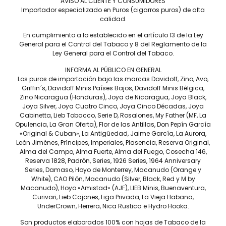
Tripa
AVISO AL CLIENTE Y CONSUMIDORES
Importador especializado en Puros (cigarros puros) de alta
REPÚBLICA DOMINICANA Y NICARAGUA
calidad.
Capote
En cumplimiento a lo establecido en el artículo 13 de la Ley
INDONESIA
General para el Control del Tabaco y 8 del Reglamento de la
Ley General para el Control del Tabaco.
Tiempo de fumada aprox
45 A 60 MIN.
INFORMA AL PÚBLICO EN GENERAL
Los puros de importación bajo las marcas Davidoff, Zino, Avo,
Contenido
Griffin´s, Davidoff Minis Países Bajos, Davidoff Minis Bélgica,
CAJA C/12
Zino Nicaragua (Honduras), Joya de Nicaragua, Joya Black,
Joya Silver, Joya Cuatro Cinco, Joya Cinco Décadas, Joya
Precio por pieza
Cabinetta, Lieb Tobacco, Serie D, Rosalones, My Father (MF, La
$480.00
Opulencia, La Gran Oferta), Flor de las Antillas, Don Pepín García
«Original & Cuban», La Antigüedad, Jaime García, La Aurora,
León Jiménes, Príncipes, Imperiales, Plasencia, Reserva Original,
Alma del Campo, Alma Fuerte, Alma del Fuego, Cosecha 146,
Más información
Reserva 1828, Padrón, Series, 1926 Series, 1964 Anniversary
Series, Damaso, Hoyo de Monterrey, Macanudo (Orange y
White), CAO Pilón, Macanudo (Silver, Black, Red y M by
Macanudo), Hoyo «Amistad» (AJF), LIEB Minis, Buenaventura,
Curivari, Lieb Cajones, Liga Privada, La Vieja Habana,
UnderCrown, Herrera, Nica Rustica e Hydro Hooka.
Construcción impecable, tiro magnífico y una preciosa capa
Colorado Claro, para una fumada suave y aterciopelada.
Son productos elaborados 100% con hojas de Tabaco de la
Gran sabor, con notas herbales y ligeramente especiadas.