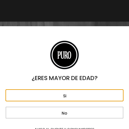
Marcas
DREW ESTATE CIGARS
,
PUROS
,
PUROS
NICARAGÜENSES
,
UNDERCROWN
$
5,760
Origen
NICARAGUA
Formato
PERFECTO
Largo
3 15/16"
¿ERES MAYOR DE EDAD?
Anillo
60
Si
Fortaleza
MEDIA
No
Capa
ECUADOR CONNECTICUT SHADE