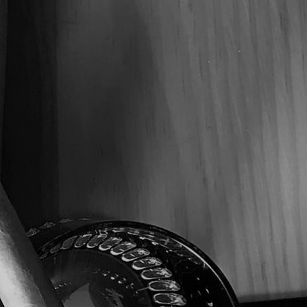
DOBLE CORONA
7"
54
MEDIA – FUERTE
MÉXICO SAN ANDRÉS
NICARAGUA
NICARAGUA
75 a 90 Min.
CAJA C/10
$395.00