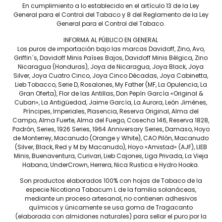
En cumplimiento a lo establecido en el artículo 13 de la Ley
Formato
General para el Control del Tabaco y 8 del Reglamento de la Ley
General para el Control del Tabaco.
Largo
INFORMA AL PÚBLICO EN GENERAL
Anillo
Los puros de importación bajo las marcas Davidoff, Zino, Avo,
Griffin´s, Davidoff Minis Países Bajos, Davidoff Minis Bélgica, Zino
Fortaleza
Nicaragua (Honduras), Joya de Nicaragua, Joya Black, Joya
Silver, Joya Cuatro Cinco, Joya Cinco Décadas, Joya Cabinetta,
Capa
Lieb Tobacco, Serie D, Rosalones, My Father (MF, La Opulencia, La
Gran Oferta), Flor de las Antillas, Don Pepín García «Original &
Tripa
Cuban», La Antigüedad, Jaime García, La Aurora, León Jiménes,
Príncipes, Imperiales, Plasencia, Reserva Original, Alma del
Capote
Campo, Alma Fuerte, Alma del Fuego, Cosecha 146, Reserva 1828,
Padrón, Series, 1926 Series, 1964 Anniversary Series, Damaso, Hoyo
Tiempo de fumada
de Monterrey, Macanudo (Orange y White), CAO Pilón, Macanudo
aproximada
(Silver, Black, Red y M by Macanudo), Hoyo «Amistad» (AJF), LIEB
Minis, Buenaventura, Curivari, Lieb Cajones, Liga Privada, La Vieja
Contenido
Habana, UnderCrown, Herrera, Nica Rustica e Hydro Hooka.
Precio por pieza
Son productos elaborados 100% con hojas de Tabaco de la
especie Nicotiana Tabacum L de la familia solanáceas,
mediante un proceso artesanal, no contienen adhesivos
químicos y únicamente se usa goma de Tragacanto
Más información
(elaborada con almidones naturales) para sellar el puro por la