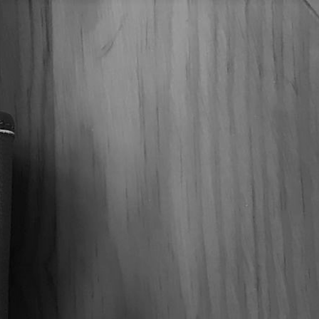
aragua 5 De 5 Doble Corona –
uros
io de ellos, nuestros maestros licuadoras revisaron
 de registros de mezcla y, a través de la tabulación y la
una receta de puntuación perfecta. Inspirado Por Amigos.
. Hecho A Mano Para Los Que Lo Saben.
E NICARAGUA
,
OBRAS MAESTRAS
,
Puros
,
Ranking 2024
IGARS
,
JOYA CINCO DE CINCO
,
JOYA DE NICARAGUA
,
PUROS
,
NICARAGÜENSE
,
PUROS NICARAGÜENSES
NICARAGUA