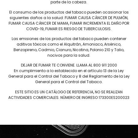
parte de la cabeza.
El consumo de los productos del tabaco pueden ocasionar los
os maestros licuadoras revisaron meticulosamente cientos de regist
siguientes daños a la salud: FUMAR CAUSA CÁNCER DE PULMÓN,
 puntuación perfecta. Inspirado Por Amigos. Mezclado Por Maestros.
FUMAR CAUSA CÁNCER DE MAMA, FUMAR INCREMENTA EL DAÑO POR
undos, ricos y terrosos y toques de cacao y chocolate negro. Cinc
COVID-19, FUMAR ES RIESGO DE TUBERCULOSIS.
 de México San Andrés con rellenos y carpetas nicaragüenses en un
Las emisiones de los productos del tabaco pueden contener
aditivos tóxicos como el Alquitrán, Amoniaco, Arsénico,
Benzopireno, Cadmio, Cianuro, Nicotina, Polonio 210 y Talio,
nocivos para la salud.
DEJAR DE FUMAR TE CONVIENE. LLAMA AL 800 911 2000
En cumplimiento a lo establecido en el artículo 13 de la Ley
General para el Control del Tabaco y 8 del Reglamento de la Ley
General para el Control del Tabaco.
Conócenos
ESTE SITIO ES UN CATÁLOGO DE REFERENCIA, NO SE REALIZAN
JAIME GARCÍA
Salud
ACTIVIDADES COMERCIALES. NÚMERO DE INGRESO 173300ES200023
PLASENCIA
Nosotros
DREW ESTATE
Sucursales
LIGA PRIVADA
Distribuidores
UNDERCROWN
Contacto
NICA RÚSTICA
Capacitación
HERRERA ESTELÍ