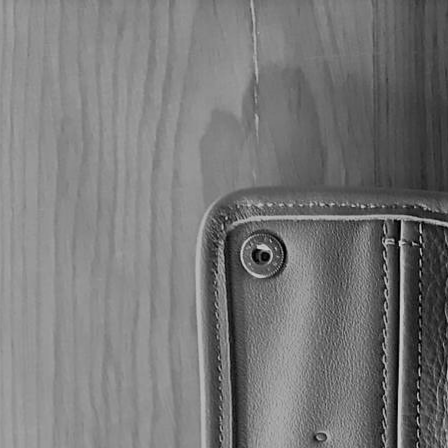
/
/
/
/ Joya de N
Inicio
Puros
JOYA DE NICARAGUA
OBRAS MAESTRAS