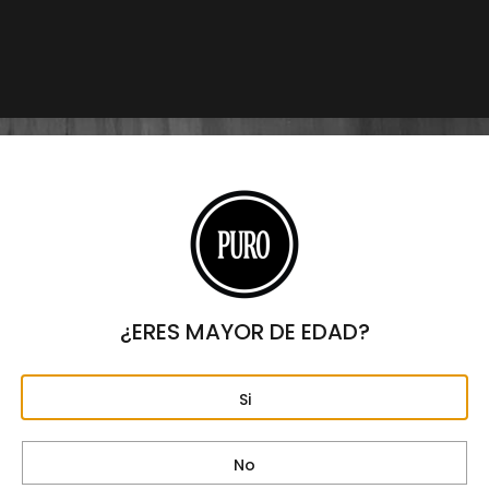
$
4,300
Origen
REPÚBLICA DOMINICANA
Formato
CORONA
Largo
5 1/2"
Anillo
42
¿ERES MAYOR DE EDAD?
Fortaleza
SUAVE – MEDIA
Si
Capa
ECUADOR CONNECTICUT SHADE
Tripa
No
NICARAGUA Y MÉXICO