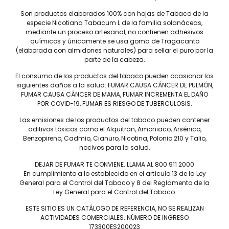
de las mejores maneras. Adornado con una envoltura dorada
Son productos elaborados 100% con hojas de Tabaco de la
de Connecticut ecuatoriano envejecida durante seis años,
especie Nicotiana Tabacum L de la familia solanáceas,
Inspirado White ofrece accesibilidad sin sacrificar la emoción
mediante un proceso artesanal, no contienen adhesivos
en una mezcla consistente que nunca deja de impresionar.
químicos y únicamente se usa goma de Tragacanto
(elaborada con almidones naturales) para sellar el puro por la
parte de la cabeza.
El consumo de los productos del tabaco pueden ocasionar los
siguientes daños a la salud: FUMAR CAUSA CÁNCER DE PULMÓN,
FUMAR CAUSA CÁNCER DE MAMA, FUMAR INCREMENTA EL DAÑO
POR COVID-19, FUMAR ES RIESGO DE TUBERCULOSIS.
Las emisiones de los productos del tabaco pueden contener
aditivos tóxicos como el Alquitrán, Amoniaco, Arsénico,
Tel: (55) 5547-8994
Benzopireno, Cadmio, Cianuro, Nicotina, Polonio 210 y Talio,
contacto@lieb.com.mx
nocivos para la salud.
DEJAR DE FUMAR TE CONVIENE. LLAMA AL 800 911 2000
En cumplimiento a lo establecido en el artículo 13 de la Ley
General para el Control del Tabaco y 8 del Reglamento de la
Puros
Ley General para el Control del Tabaco.
DAVIDOFF
JAIME GARCÍA
ESTE SITIO ES UN CATÁLOGO DE REFERENCIA, NO SE REALIZAN
LIEB TOBACCO
PLASENCIA
ACTIVIDADES COMERCIALES. NÚMERO DE INGRESO
173300ES200023
SERIE D
DREW ESTATE