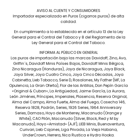
Capote
AVISO AL CLIENTE Y CONSUMIDORES
INDONESIA
Importador especializado en Puros (cigarros puros) de alta
calidad.
Tiempo de fumada aproximada
En cumplimiento a lo establecido en el artículo 13 de la Ley
25 A 40 MIN.
General para el Control del Tabaco y 8 del Reglamento de la
Contenido
Ley General para el Control del Tabaco.
CAJA C/20
INFORMA AL PÚBLICO EN GENERAL
Los puros de importación bajo las marcas Davidoff, Zino, Avo,
Precio por pieza
Griffin´s, Davidoff Minis Países Bajos, Davidoff Minis Bélgica,
$215.00
Zino Nicaragua (Honduras), Joya de Nicaragua, Joya Black,
Joya Silver, Joya Cuatro Cinco, Joya Cinco Décadas, Joya
Cabinetta, Lieb Tobacco, Serie D, Rosalones, My Father (MF, La
Más información
Opulencia, La Gran Oferta), Flor de las Antillas, Don Pepín García
«Original & Cuban», La Antigüedad, Jaime García, La Aurora,
León Jiménes, Príncipes, Imperiales, Plasencia, Reserva Original,
Alma del Campo, Alma Fuerte, Alma del Fuego, Cosecha 146,
Reserva 1828, Padrón, Series, 1926 Series, 1964 Anniversary
Series, Damaso, Hoyo de Monterrey, Macanudo (Orange y
Inspirado White es una clase magistral en experiencia sutil.
White), CAO Pilón, Macanudo (Silver, Black, Red y M by
Hermoso y suave, pero complejo y sabroso. Cremoso, con
Macanudo), Hoyo «Amistad» (AJF), LIEB Minis, Buenaventura,
toques de especias. Esta galardonada mezcla es el resultado
Curivari, Lieb Cajones, Liga Privada, La Vieja Habana,
de más de 50 años de excelencia que impulsan la evolución
UnderCrown, Herrera, Nica Rustica e Hydro Hooka.