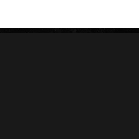
JOYA DE NICARAGUA
LIGA PRIVADA
ROSALONES
UNDERCROWN
CAMACHO
NICA RÚSTICA
ZINO
HERRERA ESTELÍ
AVO
CASA 1910
GRIFFIN'S
DIESEL
HOYO DE MONTERREY
DON PEPIN
MACANUDO
SAMPLERS
LA AURORA
CARTERAS
LEÓN JIMENES
RANKING 2024
IMPERIALES
RANKING 2025
PRÍNCIPES
EDICIONES LIMITADAS
MY FATHER
ACCESORIOS
FLOR DE LAS ANTILLAS
Conócenos