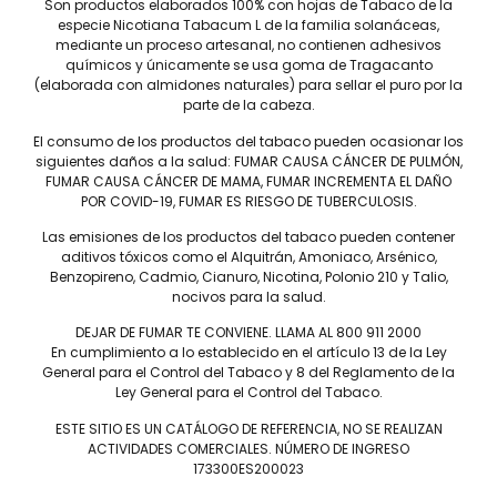
de chocolate negro, ciruela y canela, el sabor se completa
Son productos elaborados 100% con hojas de Tabaco de la
con notas finales de roble y melaza.
especie Nicotiana Tabacum L de la familia solanáceas,
mediante un proceso artesanal, no contienen adhesivos
químicos y únicamente se usa goma de Tragacanto
(elaborada con almidones naturales) para sellar el puro por la
parte de la cabeza.
El consumo de los productos del tabaco pueden ocasionar los
siguientes daños a la salud: FUMAR CAUSA CÁNCER DE PULMÓN,
FUMAR CAUSA CÁNCER DE MAMA, FUMAR INCREMENTA EL DAÑO
POR COVID-19, FUMAR ES RIESGO DE TUBERCULOSIS.
Las emisiones de los productos del tabaco pueden contener
Tel: (55) 5547-8994
aditivos tóxicos como el Alquitrán, Amoniaco, Arsénico,
contacto@lieb.com.mx
Benzopireno, Cadmio, Cianuro, Nicotina, Polonio 210 y Talio,
nocivos para la salud.
DEJAR DE FUMAR TE CONVIENE. LLAMA AL 800 911 2000
En cumplimiento a lo establecido en el artículo 13 de la Ley
Puros
General para el Control del Tabaco y 8 del Reglamento de la
Ley General para el Control del Tabaco.
DAVIDOFF
JAIME GARCÍA
LIEB TOBACCO
PLASENCIA
ESTE SITIO ES UN CATÁLOGO DE REFERENCIA, NO SE REALIZAN
SERIE D
DREW ESTATE
ACTIVIDADES COMERCIALES. NÚMERO DE INGRESO
173300ES200023
JOYA DE NICARAGUA
LIGA PRIVADA