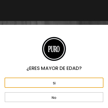
Origen
NICARAGUA
Formato
ROBUSTO
Largo
5 1/4"
Anillo
52
Fortaleza
MEDIA
¿ERES MAYOR DE EDAD?
Capa
NICARAGUA
Si
Tripa
NICARAGUA
No
Capote
NICARAGUA