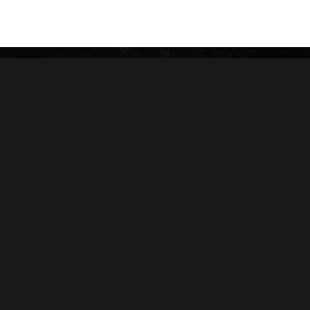
ROSALONES
UNDERCROWN
CAMACHO
NICA RÚSTICA
ZINO
HERRERA ESTELÍ
AVO
CASA 1910
GRIFFIN'S
DIESEL
HOYO DE MONTERREY
DON PEPIN
MACANUDO
SAMPLERS
LA AURORA
CARTERAS
LEÓN JIMENES
RANKING 2024
IMPERIALES
RANKING 2025
PRÍNCIPES
EDICIONES LIMITADAS
MY FATHER
ACCESORIOS
FLOR DE LAS ANTILLAS
Conócenos
Salud
Nosotros