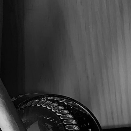
4"
44
MEDIA
ECUADOR
NICARAGUA Y HONDURAS, REPÚBLICA DOMINICANA
NICARAGUA
20 A 35 MIN.
CAJA C/25
$230.00