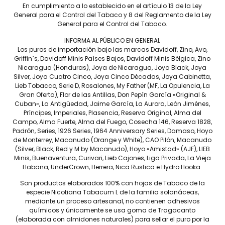
En cumplimiento a lo establecido en el artículo 13 de la Ley
Largo
General para el Control del Tabaco y 8 del Reglamento de la Ley
General para el Control del Tabaco.
Anillo
INFORMA AL PÚBLICO EN GENERAL
Fortaleza
Los puros de importación bajo las marcas Davidoff, Zino, Avo,
Griffin´s, Davidoff Minis Países Bajos, Davidoff Minis Bélgica, Zino
Capa
Nicaragua (Honduras), Joya de Nicaragua, Joya Black, Joya
Silver, Joya Cuatro Cinco, Joya Cinco Décadas, Joya Cabinetta,
Tripa
Lieb Tobacco, Serie D, Rosalones, My Father (MF, La Opulencia, La
Gran Oferta), Flor de las Antillas, Don Pepín García «Original &
Capote
Cuban», La Antigüedad, Jaime García, La Aurora, León Jiménes,
Príncipes, Imperiales, Plasencia, Reserva Original, Alma del
Tiempo de fumada
Campo, Alma Fuerte, Alma del Fuego, Cosecha 146, Reserva 1828,
aproximada
Padrón, Series, 1926 Series, 1964 Anniversary Series, Damaso, Hoyo
de Monterrey, Macanudo (Orange y White), CAO Pilón, Macanudo
Contenido
(Silver, Black, Red y M by Macanudo), Hoyo «Amistad» (AJF), LIEB
Minis, Buenaventura, Curivari, Lieb Cajones, Liga Privada, La Vieja
Precio por pieza
Habana, UnderCrown, Herrera, Nica Rustica e Hydro Hooka.
Son productos elaborados 100% con hojas de Tabaco de la
Más información
especie Nicotiana Tabacum L de la familia solanáceas,
mediante un proceso artesanal, no contienen adhesivos
químicos y únicamente se usa goma de Tragacanto
(elaborada con almidones naturales) para sellar el puro por la