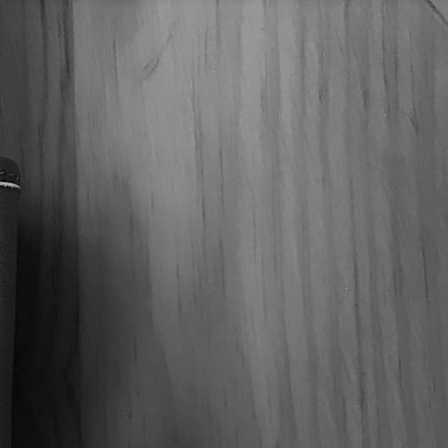
gua Half Corona – Caja C/25
rona es un puro compacto de sabor intenso, ideal para
breves.
INO CIGARS
,
ZINO NICARAGUA
FF
,
PUROS
,
PUROS HONDUREÑOS
,
ZINO
,
ZINO CIGARS
,
ZINO
FF
,
ZINO NICARAGUA.
HONDURAS
SHORT CORONA