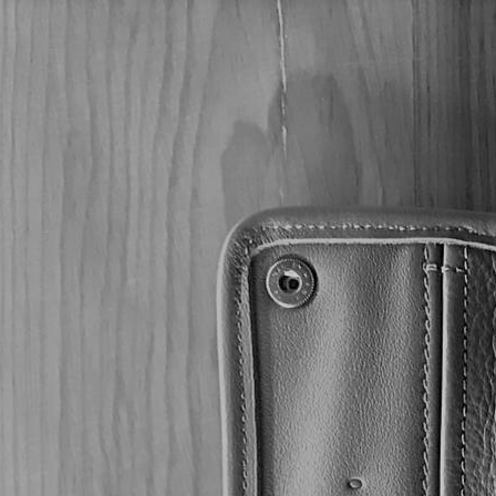
/
/
/
/ Zino Nicaragua H
Inicio
Puros
ZINO CIGARS
ZINO NICARAGUA