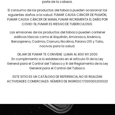
 compacto de sabor intenso, ideal para disfrutar en momentos brev
parte de la cabeza.
as de especias, café y madera.
El consumo de los productos del tabaco pueden ocasionar los
siguientes daños a la salud: FUMAR CAUSA CÁNCER DE PULMÓN,
FUMAR CAUSA CÁNCER DE MAMA, FUMAR INCREMENTA EL DAÑO POR
COVID-19, FUMAR ES RIESGO DE TUBERCULOSIS.
Las emisiones de los productos del tabaco pueden contener
aditivos tóxicos como el Alquitrán, Amoniaco, Arsénico,
Benzopireno, Cadmio, Cianuro, Nicotina, Polonio 210 y Talio,
nocivos para la salud.
Conócenos
DEJAR DE FUMAR TE CONVIENE. LLAMA AL 800 911 2000
JAIME GARCÍA
Salud
En cumplimiento a lo establecido en el artículo 13 de la Ley
PLASENCIA
General para el Control del Tabaco y 8 del Reglamento de la Ley
Nosotros
General para el Control del Tabaco.
DREW ESTATE
Sucursales
LIGA PRIVADA
Distribuidores
ESTE SITIO ES UN CATÁLOGO DE REFERENCIA, NO SE REALIZAN
UNDERCROWN
ACTIVIDADES COMERCIALES. NÚMERO DE INGRESO 173300ES200023
Contacto
NICA RÚSTICA
Capacitación
HERRERA ESTELÍ
CASA 1910
¿Tienes problemas para dej
DIESEL
En Círculo Puro sabemos lo importa
DON PEPIN
de fumar tome en cuenta esta infor