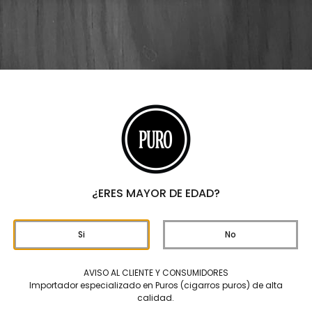
alf Corona – Caja C/25 Puros
Zino Nicara
Puros
Zino Nicaragua Half Co
disfrutar en momentos 
SKU
21449
Categorías
Puros
,
Z
¿ERES MAYOR DE EDAD?
Marcas
DAVIDO
DAVIDO
$
5,750
Si
No
AVISO AL CLIENTE Y CONSUMIDORES
Origen
Importador especializado en Puros (cigarros puros) de alta
calidad.
Formato