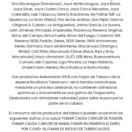
Zino Nicaragua (Honduras), Joya de Nicaragua, Joya Black,
Drew Estate Liga Privada No
Drew Estate Liga Privada No
Joya Silver, Joya Cuatro Cinco, Joya Cinco Décadas, Joya
10 Selección Mercado
10 Selección Mercado Toro –
Cabinetta, Lieb Tobacco, Serie D, Rosalones, My Father (MF, La
Robusto – Caja C/10 Puros
Caja C/10 Puros
Opulencia, La Gran Oferta), Flor de las Antillas, Don Pepín García
$
4,300
$
4,900
«Original & Cuban», La Antigüedad, Jaime García, La Aurora,
León Jiménes, Príncipes, Imperiales, Plasencia, Reserva Original,
Alma del Campo, Alma Fuerte, Alma del Fuego, Cosecha 146,
Reserva 1828, Padrón, Series, 1926 Series, 1964 Anniversary
Series, Damaso, Hoyo de Monterrey, Macanudo (Orange y
White), CAO Pilón, Macanudo (Silver, Black, Red y M by
Macanudo), Hoyo «Amistad» (AJF), LIEB Minis, Buenaventura,
Curivari, Lieb Cajones, Liga Privada, La Vieja Habana,
UnderCrown, Herrera, Nica Rustica e Hydro Hooka.
Son productos elaborados 100% con hojas de Tabaco de la
Tel: (55) 5547-8994
especie Nicotiana Tabacum L de la familia solanáceas,
mediante un proceso artesanal, no contienen adhesivos
contacto@lieb.com.mx
químicos y únicamente se usa goma de Tragacanto
(elaborada con almidones naturales) para sellar el puro por la
parte de la cabeza.
Puros
El consumo de los productos del tabaco pueden ocasionar los
siguientes daños a la salud: FUMAR CAUSA CÁNCER DE PULMÓN,
FUMAR CAUSA CÁNCER DE MAMA, FUMAR INCREMENTA EL DAÑO
DAVIDOFF
JAIME GARCÍA
POR COVID-19, FUMAR ES RIESGO DE TUBERCULOSIS.
LIEB TOBACCO
PLASENCIA