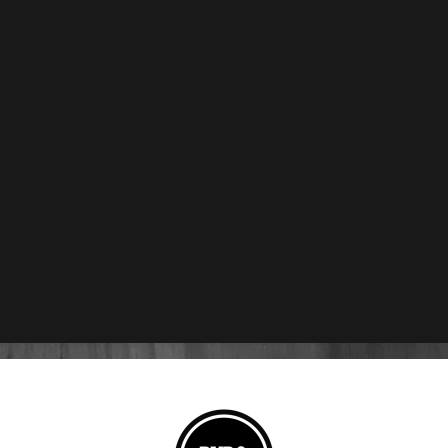
Drew Estate Unico Series
Drew Estate Unico Series
Papas Bravas Toro – Caja
Papas Bravas Robusto –
C/20 Puros
Caja C/20 Puros
$
5,200
$
4,900