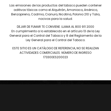
SERIE D
DREW ESTATE
Las emisiones de los productos del tabaco pueden contener
aditivos tóxicos como el Alquitrán, Amoniaco, Arsénico,
JOYA DE NICARAGUA
LIGA PRIVADA
Benzopireno, Cadmio, Cianuro, Nicotina, Polonio 210 y Talio,
ROSALONES
UNDERCROWN
nocivos para la salud.
CAMACHO
NICA RÚSTICA
DEJAR DE FUMAR TE CONVIENE. LLAMA AL 800 911 2000
ZINO
HERRERA ESTELÍ
En cumplimiento a lo establecido en el artículo 13 de la Ley
AVO
CASA 1910
General para el Control del Tabaco y 8 del Reglamento de la
Ley General para el Control del Tabaco.
GRIFFIN'S
DIESEL
HOYO DE MONTERREY
DON PEPIN
ESTE SITIO ES UN CATÁLOGO DE REFERENCIA, NO SE REALIZAN
MACANUDO
SAMPLERS
ACTIVIDADES COMERCIALES. NÚMERO DE INGRESO
173300ES200023
LA AURORA
CARTERAS
LEÓN JIMENES
RANKING 2024
IMPERIALES
RANKING 2025
PRÍNCIPES
EDICIONES LIMITADAS
MY FATHER
ACCESORIOS
FLOR DE LAS ANTILLAS
Conócenos