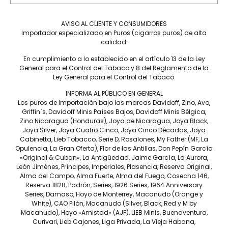
Tripa
HONDURAS Y NICARAGUA
AVISO AL CLIENTE Y CONSUMIDORES
Capote
Importador especializado en Puros (cigarros puros) de alta
MÉXICO SAN ANDRES NEGRO
calidad.
Tiempo de fumada aproximada
En cumplimiento a lo establecido en el artículo 13 de la Ley
General para el Control del Tabaco y 8 del Reglamento de la
60 A 75 MIN.
Ley General para el Control del Tabaco.
Contenido
INFORMA AL PÚBLICO EN GENERAL
CAJA C/10
Los puros de importación bajo las marcas Davidoff, Zino, Avo,
Griffin´s, Davidoff Minis Países Bajos, Davidoff Minis Bélgica,
Precio por pieza
Zino Nicaragua (Honduras), Joya de Nicaragua, Joya Black,
$490.00
Joya Silver, Joya Cuatro Cinco, Joya Cinco Décadas, Joya
Cabinetta, Lieb Tobacco, Serie D, Rosalones, My Father (MF, La
Opulencia, La Gran Oferta), Flor de las Antillas, Don Pepín García
Más información
«Original & Cuban», La Antigüedad, Jaime García, La Aurora,
León Jiménes, Príncipes, Imperiales, Plasencia, Reserva Original,
Alma del Campo, Alma Fuerte, Alma del Fuego, Cosecha 146,
Reserva 1828, Padrón, Series, 1926 Series, 1964 Anniversary
Series, Damaso, Hoyo de Monterrey, Macanudo (Orange y
White), CAO Pilón, Macanudo (Silver, Black, Red y M by
La “Liga Privada 10 Selección de Mercado”, que se traduce
Macanudo), Hoyo «Amistad» (AJF), LIEB Minis, Buenaventura,
como “Selección de Mercado”, rinde homenaje a la práctica
Curivari, Lieb Cajones, Liga Privada, La Vieja Habana,
tradicional de seleccionar hojas de capa según el color para