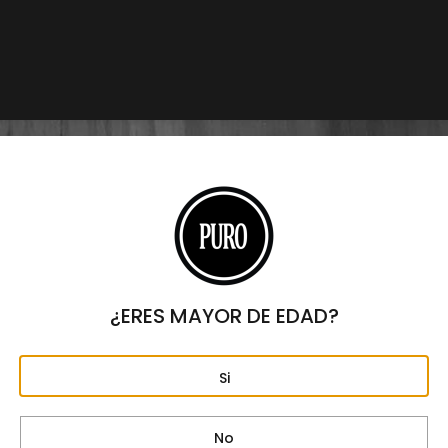
2024
Marcas
DREW ESTATE
,
LIGA PRIVADA
,
NO. 10
,
PUROS
$
4,900
Origen
NICARAGUA
Formato
TORO
Largo
6"
Anillo
52
¿ERES MAYOR DE EDAD?
Fortaleza
MEDIA – FUERTE
Si
Capa
CONNECTICUT CRIOLLO
No