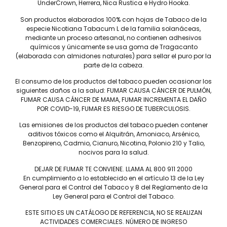
UnderCrown, Herrera, Nica Rustica e Hydro Hooka.
mercados nacionales específicos.
Son productos elaborados 100% con hojas de Tabaco de la
En términos de diseño, el puro exhibe un pie inacabado y una
especie Nicotiana Tabacum L de la familia solanáceas,
distintiva cabeza de Cola de Pescado, un toque de los
mediante un proceso artesanal, no contienen adhesivos
artesanos responsables de la Liga Privada 10 Aniversario.
químicos y únicamente se usa goma de Tragacanto
(elaborada con almidones naturales) para sellar el puro por la
parte de la cabeza.
El consumo de los productos del tabaco pueden ocasionar los
siguientes daños a la salud: FUMAR CAUSA CÁNCER DE PULMÓN,
FUMAR CAUSA CÁNCER DE MAMA, FUMAR INCREMENTA EL DAÑO
POR COVID-19, FUMAR ES RIESGO DE TUBERCULOSIS.
Las emisiones de los productos del tabaco pueden contener
aditivos tóxicos como el Alquitrán, Amoniaco, Arsénico,
Tel: (55) 5547-8994
Benzopireno, Cadmio, Cianuro, Nicotina, Polonio 210 y Talio,
nocivos para la salud.
contacto@lieb.com.mx
DEJAR DE FUMAR TE CONVIENE. LLAMA AL 800 911 2000
En cumplimiento a lo establecido en el artículo 13 de la Ley
General para el Control del Tabaco y 8 del Reglamento de la
Puros
Ley General para el Control del Tabaco.
ESTE SITIO ES UN CATÁLOGO DE REFERENCIA, NO SE REALIZAN
DAVIDOFF
JAIME GARCÍA
ACTIVIDADES COMERCIALES. NÚMERO DE INGRESO
LIEB TOBACCO
PLASENCIA