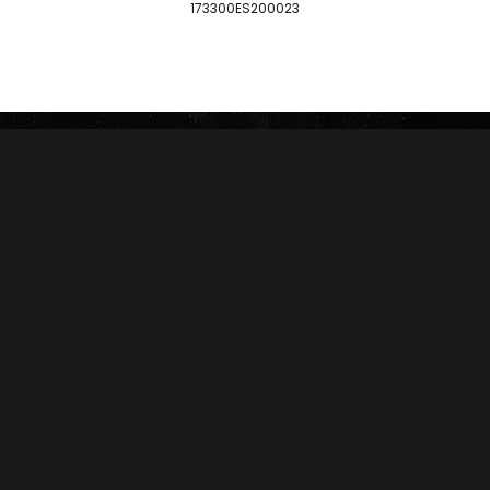
173300ES200023
SERIE D
DREW ESTATE
JOYA DE NICARAGUA
LIGA PRIVADA
ROSALONES
UNDERCROWN
CAMACHO
NICA RÚSTICA
ZINO
HERRERA ESTELÍ
AVO
CASA 1910
GRIFFIN'S
DIESEL
HOYO DE MONTERREY
DON PEPIN
MACANUDO
SAMPLERS
LA AURORA
CARTERAS
LEÓN JIMENES
RANKING 2024
IMPERIALES
RANKING 2025
PRÍNCIPES
EDICIONES LIMITADAS
MY FATHER
ACCESORIOS
FLOR DE LAS ANTILLAS
Conócenos