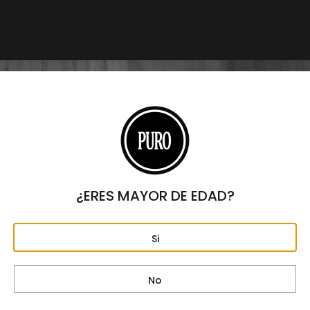
Drew Estate Liga Privada No
Drew Estate Liga Privada No
10 Selección Mercado
10 Selección Mercado Toro –
Robusto – Caja C/10 Puros
Caja C/10 Puros
$
4,300
$
4,900
¿ERES MAYOR DE EDAD?
Si
Drew Estate Liga Privada
Drew Estate Liga Privada No
Unico Serie UF 13 Robusto
9 Toro Caja – C/12 Puros
Caja – C/12 Puros
$
6,900
$
5,220
No