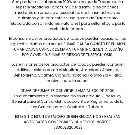
Son productos elaborados 100% con hojas de Tabaco de la
especie Nicotiana Tabacum L de la familia solanáceas,
mediante un proceso artesanal, no contienen adhesivos
químicos y únicamente se usa goma de Tragacanto
(elaborada con almidones naturales) para sellar el puro por la
parte de la cabeza.
Drew Estate Liga Privada
Drew Estate Liga Privada No.
Único Serie Feral Flying Pig –
9 Robusto – Caja C/12 Puros
El consumo de los productos del tabaco pueden ocasionar los
Caja C/10 Puros
$
5,400
siguientes daños a la salud: FUMAR CAUSA CÁNCER DE PULMÓN,
$
4,500
FUMAR CAUSA CÁNCER DE MAMA, FUMAR INCREMENTA EL DAÑO
POR COVID-19, FUMAR ES RIESGO DE TUBERCULOSIS.
Las emisiones de los productos del tabaco pueden contener
aditivos tóxicos como el Alquitrán, Amoniaco, Arsénico,
Benzopireno, Cadmio, Cianuro, Nicotina, Polonio 210 y Talio,
nocivos para la salud.
DEJAR DE FUMAR TE CONVIENE. LLAMA AL 800 911 2000
En cumplimiento a lo establecido en el artículo 13 de la Ley
General para el Control del Tabaco y 8 del Reglamento de la
Ley General para el Control del Tabaco.
ESTE SITIO ES UN CATÁLOGO DE REFERENCIA, NO SE REALIZAN
ACTIVIDADES COMERCIALES. NÚMERO DE INGRESO
173300ES200023
Drew Estate Liga Privada No.
9 Flying Pig – Caja C/12 Puros