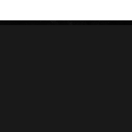
$
6,840
Tel: (55) 5547-8994
contacto@lieb.com.mx
Puros
DAVIDOFF
JAIME GARCÍA
LIEB TOBACCO
PLASENCIA
SERIE D
DREW ESTATE
JOYA DE NICARAGUA
LIGA PRIVADA