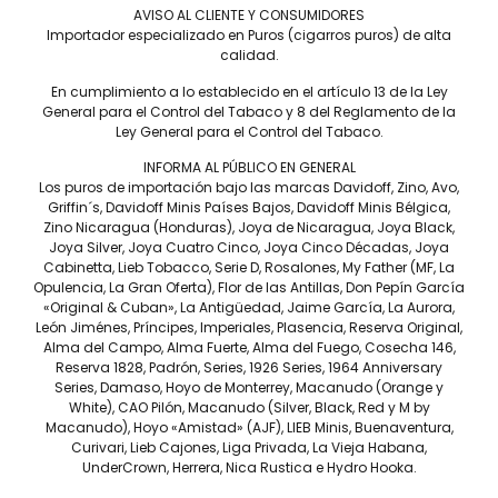
AVISO AL CLIENTE Y CONSUMIDORES
Importador especializado en Puros (cigarros puros) de alta
calidad.
En cumplimiento a lo establecido en el artículo 13 de la Ley
General para el Control del Tabaco y 8 del Reglamento de la
Ley General para el Control del Tabaco.
INFORMA AL PÚBLICO EN GENERAL
Los puros de importación bajo las marcas Davidoff, Zino, Avo,
Griffin´s, Davidoff Minis Países Bajos, Davidoff Minis Bélgica,
Zino Nicaragua (Honduras), Joya de Nicaragua, Joya Black,
Joya Silver, Joya Cuatro Cinco, Joya Cinco Décadas, Joya
Drew Estate Liga Privada
Drew Estate Liga Privada
Cabinetta, Lieb Tobacco, Serie D, Rosalones, My Father (MF, La
Único Serie Papas Fritas –
Único Serie Nasty Fritas –
Caja C/25 Puros
Caja C/25 Puros
Opulencia, La Gran Oferta), Flor de las Antillas, Don Pepín García
«Original & Cuban», La Antigüedad, Jaime García, La Aurora,
$
5,875
$
5,875
León Jiménes, Príncipes, Imperiales, Plasencia, Reserva Original,
Alma del Campo, Alma Fuerte, Alma del Fuego, Cosecha 146,
Reserva 1828, Padrón, Series, 1926 Series, 1964 Anniversary
Series, Damaso, Hoyo de Monterrey, Macanudo (Orange y
White), CAO Pilón, Macanudo (Silver, Black, Red y M by
Macanudo), Hoyo «Amistad» (AJF), LIEB Minis, Buenaventura,
Curivari, Lieb Cajones, Liga Privada, La Vieja Habana,
UnderCrown, Herrera, Nica Rustica e Hydro Hooka.