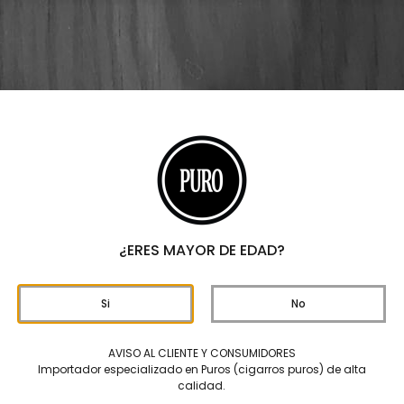
ga Privada H99 Papas Fritas – Caja C/25 Puros
Drew Estate 
– Caja C/25
H99 Papas Fritas presen
Valle del Río Connectic
SKU
24927
Categorías
DREW E
¿ERES MAYOR DE EDAD?
Marcas
DREW E
REBIRT
$
5,250
Si
No
AVISO AL CLIENTE Y CONSUMIDORES
Origen
Importador especializado en Puros (cigarros puros) de alta
calidad.
Formato