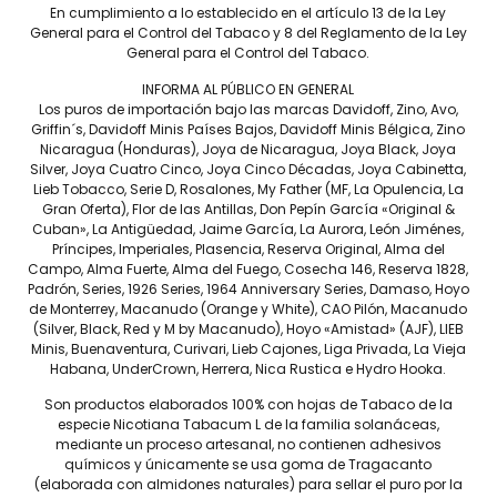
En cumplimiento a lo establecido en el artículo 13 de la Ley
Largo
General para el Control del Tabaco y 8 del Reglamento de la Ley
General para el Control del Tabaco.
Anillo
INFORMA AL PÚBLICO EN GENERAL
Fortaleza
Los puros de importación bajo las marcas Davidoff, Zino, Avo,
Griffin´s, Davidoff Minis Países Bajos, Davidoff Minis Bélgica, Zino
Capa
Nicaragua (Honduras), Joya de Nicaragua, Joya Black, Joya
Silver, Joya Cuatro Cinco, Joya Cinco Décadas, Joya Cabinetta,
Tripa
Lieb Tobacco, Serie D, Rosalones, My Father (MF, La Opulencia, La
Gran Oferta), Flor de las Antillas, Don Pepín García «Original &
Capote
Cuban», La Antigüedad, Jaime García, La Aurora, León Jiménes,
Príncipes, Imperiales, Plasencia, Reserva Original, Alma del
Tiempo de fumada
Campo, Alma Fuerte, Alma del Fuego, Cosecha 146, Reserva 1828,
aproximada
Padrón, Series, 1926 Series, 1964 Anniversary Series, Damaso, Hoyo
de Monterrey, Macanudo (Orange y White), CAO Pilón, Macanudo
Contenido
(Silver, Black, Red y M by Macanudo), Hoyo «Amistad» (AJF), LIEB
Minis, Buenaventura, Curivari, Lieb Cajones, Liga Privada, La Vieja
Precio por pieza
Habana, UnderCrown, Herrera, Nica Rustica e Hydro Hooka.
Son productos elaborados 100% con hojas de Tabaco de la
Más información
especie Nicotiana Tabacum L de la familia solanáceas,
mediante un proceso artesanal, no contienen adhesivos
químicos y únicamente se usa goma de Tragacanto
(elaborada con almidones naturales) para sellar el puro por la