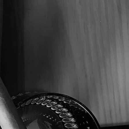
4 1/2"
43
MEDIA – FUERTE
CONNECTICUT COROJO HÍBRIDO
NICARAGUA, HONDURAS Y PENNSYLVANIA
MÉXICO SAN ANDRES NEGRO
20 A 35 MIN.
CAJA C/25
$210.00