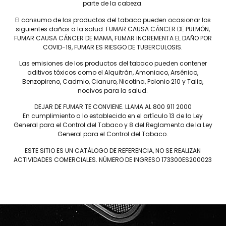
 de semilla Corojo cultivada en el Valle del Río Connecticut, conoci
parte de la cabeza.
cano San Andrés Otapan Negro Último Corte y un relleno compuest
roporcionando una fumada rica y equilibrada.
El consumo de los productos del tabaco pueden ocasionar los
siguientes daños a la salud: FUMAR CAUSA CÁNCER DE PULMÓN,
FUMAR CAUSA CÁNCER DE MAMA, FUMAR INCREMENTA EL DAÑO POR
COVID-19, FUMAR ES RIESGO DE TUBERCULOSIS.
Las emisiones de los productos del tabaco pueden contener
aditivos tóxicos como el Alquitrán, Amoniaco, Arsénico,
Benzopireno, Cadmio, Cianuro, Nicotina, Polonio 210 y Talio,
nocivos para la salud.
Conócenos
DEJAR DE FUMAR TE CONVIENE. LLAMA AL 800 911 2000
En cumplimiento a lo establecido en el artículo 13 de la Ley
JAIME GARCÍA
Salud
General para el Control del Tabaco y 8 del Reglamento de la Ley
PLASENCIA
General para el Control del Tabaco.
Nosotros
DREW ESTATE
Sucursales
ESTE SITIO ES UN CATÁLOGO DE REFERENCIA, NO SE REALIZAN
LIGA PRIVADA
Distribuidores
ACTIVIDADES COMERCIALES. NÚMERO DE INGRESO 173300ES200023
UNDERCROWN
Contacto
NICA RÚSTICA
Capacitación
HERRERA ESTELÍ
CASA 1910
¿Tienes problemas para dej
DIESEL
En Círculo Puro sabemos lo importa