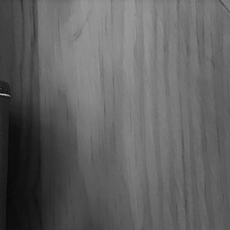
Liga Privada H99 Papas Fritas
 Puros
ta una capa híbrida de semilla Corojo cultivada en el
ut, conocida por su dulzura natural y complejidad.
STATE
,
H99
,
LIGA PRIVADA
,
Puros
STATE
,
DREW H99
,
DREW SELECCIÓN MERCADO
,
DREW THE
H OF CIGARS
,
LIGA PRIVADA
,
PUROS
,
PUROS NICARAGÜENSES
NICARAGUA
SHORT CORONA