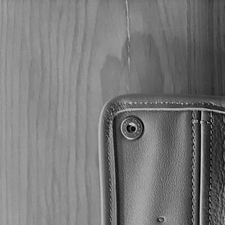
/
/
/
/
/ Drew Estate Li
Inicio
Puros
DREW ESTATE
LIGA PRIVADA
H99